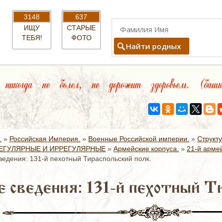
3148
637
ИЩУ
СТАРЫЕ
ТЕБЯ!
ФОТО
Найти родных
икогда не болел, не дорожит здоровьем. (башки
.
»
Российская Империя.
»
Военные Российской империи.
»
Структ
ЕГУЛЯРНЫЕ И ИРРЕГУЛЯРНЫЕ
»
Армейские корпуса.
»
21-й армей
едения: 131-й пехотный Тираспольский полк.
 сведения: 131-й пехотный Ти