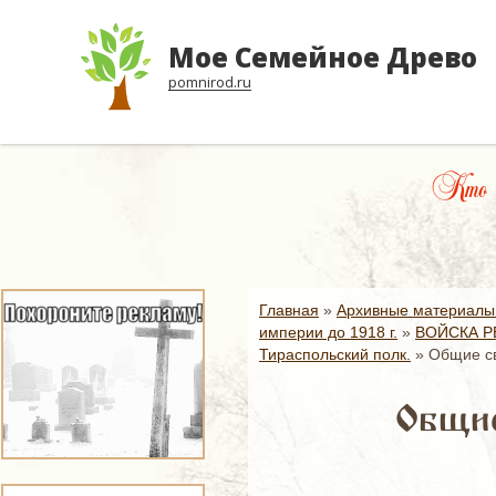
Мое Семейное Древо
pomnirod.ru
Кто н
Главная
»
Архивные материалы
империи до 1918 г.
»
ВОЙСКА Р
Тираспольский полк.
»
Общие св
Общие