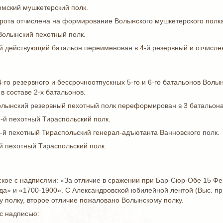
рмский мушкетерский полк.
 рота отчислена на формирование Волынского мушкетерского полка
Волынский пехотный полк.
-й действующий батальон переименован в 4-й резервный и отчисле
4-го резервного и бессрочноотпускных 5-го и 6-го батальонов Вол
в составе 2-х батальонов.
Волынский резервный пехотный полк переформирован в 3 батальон
-й пехотный Тираспольский полк.
-й пехотный Тираспольский генерал-адъютанта Ванновского полк.
й пехотный Тираспольский полк.
кое с надписями: «За отличие в сражении при Бар-Сюр-Обе 15 Февр
ода» и «1700-1900». С Александровской юбилейной лентой (Выс. пр.
 полку, второе отличие пожаловано Волынскому полку.
с надписью: