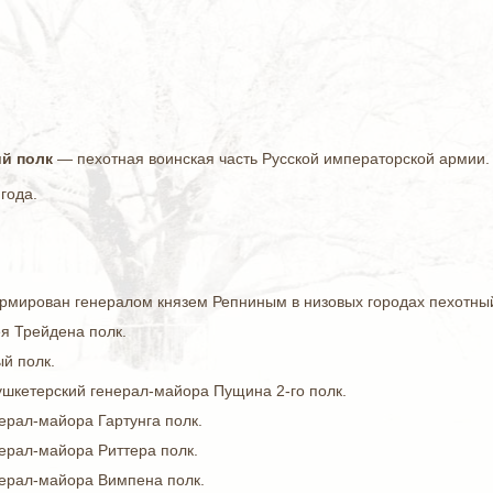
ий полк
— пехотная воинская часть Русской императорской армии.
года.
рмирован генералом князем Репниным в низовых городах пехотный
я Трейдена полк.
й полк.
ушкетерский генерал-майора Пущина 2-го полк.
ерал-майора Гартунга полк.
ерал-майора Риттера полк.
ерал-майора Вимпена полк.