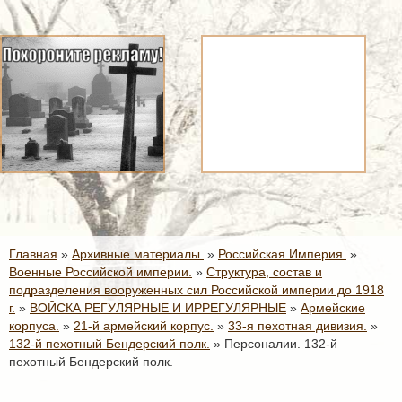
Главная
»
Архивные материалы.
»
Российская Империя.
»
Военные Российской империи.
»
Структура, состав и
подразделения вооруженных сил Российской империи до 1918
г.
»
ВОЙСКА РЕГУЛЯРНЫЕ И ИРРЕГУЛЯРНЫЕ
»
Армейские
корпуса.
»
21-й армейский корпус.
»
33-я пехотная дивизия.
»
132-й пехотный Бендерский полк.
»
Персоналии. 132-й
пехотный Бендерский полк.