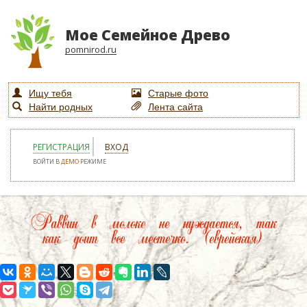
Мое Семейное Древо
pomnirod.ru
Ищу тебя
Старые фото
Найти родных
Лента сайта
РЕГИСТРАЦИЯ
ВХОД
ВОЙТИ В
ДЕМО
РЕЖИМЕ
Раввин в молоке не нуждается, так
как доит все местечко. (еврейская)