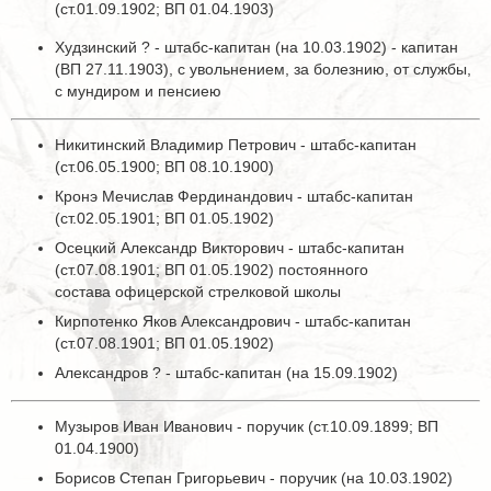
(ст.01.09.1902; ВП 01.04.1903)
Худзинский ? - штабс-капитан (на 10.03.1902) - капитан
(ВП 27.11.1903), с увольнением, за болезнию, от службы,
с мундиром и пенсиею
Никитинский Владимир Петрович - штабс-капитан
(ст.06.05.1900; ВП 08.10.1900)
Кронэ Мечислав Фердинандович - штабс-капитан
(ст.02.05.1901; ВП 01.05.1902)
Осецкий Александр Викторович - штабс-капитан
(ст.07.08.1901; ВП 01.05.1902) постоянного
состава офицерской стрелковой школы
Кирпотенко Яков Александрович - штабс-капитан
(ст.07.08.1901; ВП 01.05.1902)
Александров ? - штабс-капитан (на 15.09.1902)
Музыров Иван Иванович - поручик (ст.10.09.1899; ВП
01.04.1900)
Борисов Степан Григорьевич - поручик (на 10.03.1902)