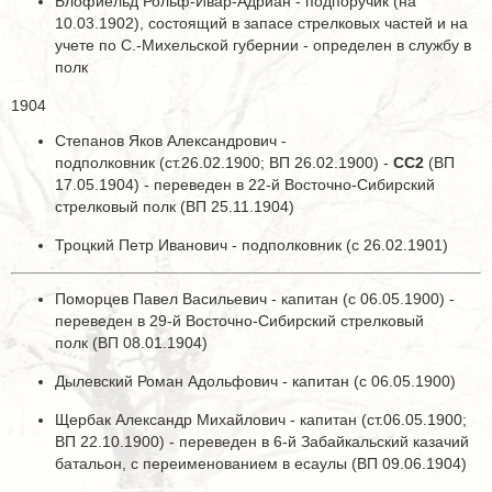
Блофиельд Рольф-Ивар-Адриан - подпоручик (на
10.03.1902), состоящий в запасе стрелковых частей и на
учете по С.-Михельской губернии - определен в службу в
полк
1904
Степанов Яков Александрович -
подполковник (ст.26.02.1900; ВП 26.02.1900) -
СС2
(ВП
17.05.1904) - переведен в 22-й Восточно-Сибирский
стрелковый полк (ВП 25.11.1904)
Троцкий Петр Иванович - подполковник (с 26.02.1901)
Поморцев Павел Васильевич - капитан (с 06.05.1900) -
переведен в 29-й Восточно-Сибирский стрелковый
полк (ВП 08.01.1904)
Дылевский Роман Адольфович - капитан (с 06.05.1900)
Щербак Александр Михайлович - капитан (ст.06.05.1900;
ВП 22.10.1900) - переведен в 6-й Забайкальский казачий
батальон, с переименованием в есаулы (ВП 09.06.1904)