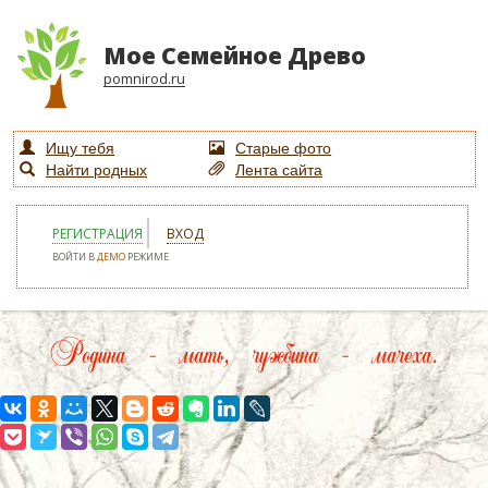
Мое Семейное Древо
pomnirod.ru
Ищу тебя
Старые фото
Найти родных
Лента сайта
РЕГИСТРАЦИЯ
ВХОД
ВОЙТИ В
ДЕМО
РЕЖИМЕ
Родина – мать, чужбина – мачеха.