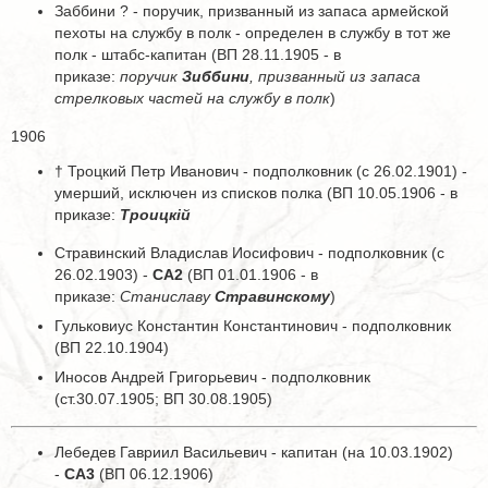
Заббини ? - поручик, призванный из запаса армейской
пехоты на службу в полк - определен в службу в тот же
полк - штабс-капитан (ВП 28.11.1905 - в
приказе:
поручик
Зиббини
, призванный из запаса
стрелковых частей на службу в полк
)
1906
† Троцкий Петр Иванович - подполковник (с 26.02.1901) -
умерший, исключен из списков полка (ВП 10.05.1906 - в
приказе:
Троицкiй
Стравинский Владислав Иосифович - подполковник (с
26.02.1903) -
СА2
(ВП 01.01.1906 - в
приказе:
Станиславу
Стравинскому
)
Гульковиус Константин Константинович - подполковник
(ВП 22.10.1904)
Иносов Андрей Григорьевич - подполковник
(ст.30.07.1905; ВП 30.08.1905)
Лебедев Гавриил Васильевич - капитан (на 10.03.1902)
-
СА3
(ВП 06.12.1906)