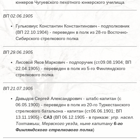
юнкеров Чугуевского пехотного юнкерского училища
ВП 02.06.1905
Гульковиус Константин Константинович - подполковник
(ВП 22.10.1904) - переведен в полк из 28-го Восточно-
Сибирского стрелкового полка
ВП 29.06.1905
Лисовой Яков Маркович - подпоручик (ст.09.08.1904; ВП
22.04.1905) - переведен в полк из 5-го Финляндского
стрелкового полка
ВП 21.07.1905
Давыдов Сергей Александрович - штабс-капитан (с
06.05.1900) - переведен в полк из 20-го Туркестанского
стрелкового батальона - капитан (ст.06.06.1901; ВП
13.11.1905) -
СА3
(ВП 06.12.1905 - в приказе:
упр. насел.
Тохтамыш, Мервского уезда, ныне капитану
6-го
Финляндского стрелкового полка
)