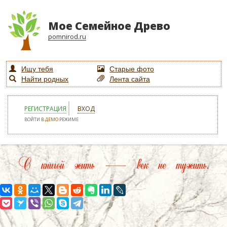
Мое Семейное Древо
pomnirod.ru
Ищу тебя
Старые фото
Найти родных
Лента сайта
РЕГИСТРАЦИЯ
ВХОД
ВОЙТИ В
ДЕМО
РЕЖИМЕ
С книгой жить — век не тужить.