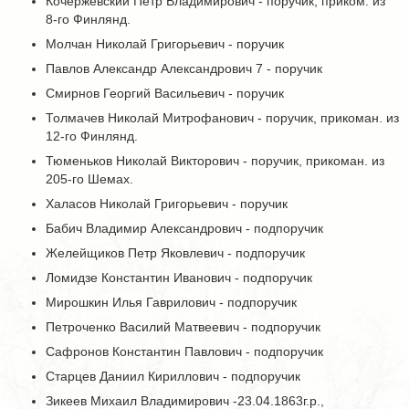
Кочержевский Петр Владимирович - поручик, приком. из
8-го Финлянд.
Молчан Николай Григорьевич - поручик
Павлов Александр Александрович 7 - поручик
Смирнов Георгий Васильевич - поручик
Толмачев Николай Митрофанович - поручик, прикоман. из
12-го Финлянд.
Тюменьков Николай Викторович - поручик, прикоман. из
205-го Шемах.
Халасов Николай Григорьевич - поручик
Бабич Владимир Александрович - подпоручик
Желейщиков Петр Яковлевич - подпоручик
Ломидзе Константин Иванович - подпоручик
Мирошкин Илья Гаврилович - подпоручик
Петроченко Василий Матвеевич - подпоручик
Сафронов Константин Павлович - подпоручик
Старцев Даниил Кириллович - подпоручик
Зикеев Михаил Владимирович -23.04.1863г.р.,