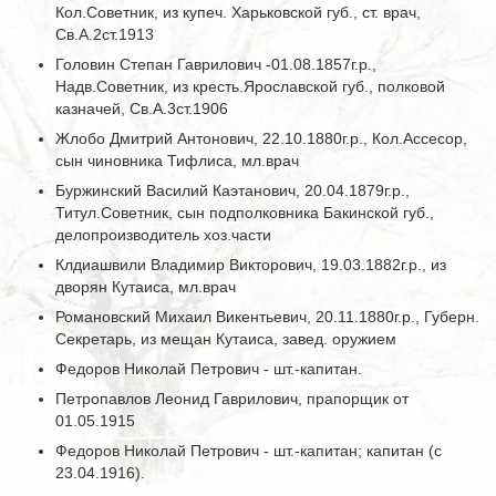
Кол.Советник, из купеч. Харьковской губ., ст. врач,
Св.А.2ст.1913
Головин Степан Гаврилович -01.08.1857г.р.,
Надв.Советник, из кресть.Ярославской губ., полковой
казначей, Св.А.3ст.1906
Жлобо Дмитрий Антонович, 22.10.1880г.р., Кол.Ассесор,
сын чиновника Тифлиса, мл.врач
Буржинский Василий Каэтанович, 20.04.1879г.р.,
Титул.Советник, сын подполковника Бакинской губ.,
делопроизводитель хоз.части
Клдиашвили Владимир Викторович, 19.03.1882г.р., из
дворян Кутаиса, мл.врач
Романовский Михаил Викентьевич, 20.11.1880г.р., Губерн.
Секретарь, из мещан Кутаиса, завед. оружием
Федоров Николай Петрович - шт.-капитан.
Петропавлов Леонид Гаврилович, прапорщик от
01.05.1915
Федоров Николай Петрович - шт.-капитан; капитан (с
23.04.1916).