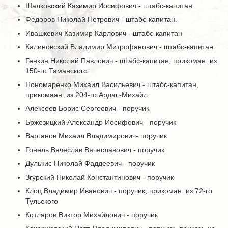
Шалковский Казимир Иосифович - штабс-капитан
Федоров Николай Петрович - штабс-капитан.
Ивашкевич Казимир Карлович - штабс-капитан
Калиновский Владимир Митрофанович - штабс-капитан
Генкин Николай Павлович - штабс-капитан, прикоман. из
150-го Таманского
Пономаренко Михаил Васильевич - штабс-капитан,
прикомаан. из 204-го Ардаг.-Михайл.
Алексеев Борис Сергеевич - поручик
Бржезицкий Александр Иосифович - поручик
Варганов Михаил Владимирович- поручик
Гонель Вячеслав Вячеславович - поручик
Дулькис Николай Фаддеевич - поручик
Згурский Николай Константинович - поручик
Клоц Владимир Иванович - поручик, прикоман. из 72-го
Тульского
Котляров Виктор Михайлович - поручик