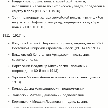
Родде - прапорщик запаса армейской пехоты,
числящийся на учете по Тифлисскому уезду, определен в
службу в полк (ВП 07.01.1910)
Эрн - прапорщик запаса армейской пехоты, числящийся
на учете по Тифлисскому уезду, определен в службу в
полк (ВП 07.01.1910)
1911 - 1917 г.г.
Федоров Николай Петрович - поручик, переведен из 22-й
Восточно-Сибирский стрелковый полк ((ВП 14.09.1911).
Вакуловский Константин Аркадьевич - полковник,
командир полка
Барковский Владимир Михайлович - полковник
(переведен в 80-й пп в 1913)
Угрюмов Михаил Апполоновичович - полковник (умер в
1913)
Колиев Давид Александрович - подполковник
Залесский Матвей Данилович - подполковник
Коркашвили Михаил Леванович - подполковник