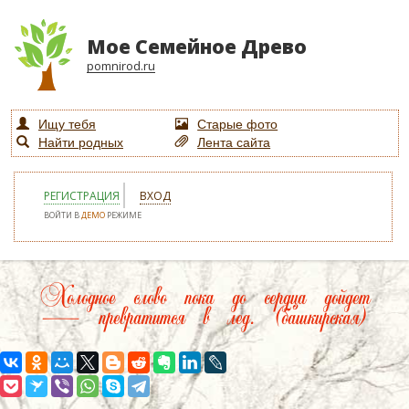
Мое Семейное Древо
pomnirod.ru
Ищу тебя
Старые фото
Найти родных
Лента сайта
РЕГИСТРАЦИЯ
ВХОД
ВОЙТИ В
ДЕМО
РЕЖИМЕ
Холодное слово пока до сердца дойдет
— превратится в лед. (башкирская)