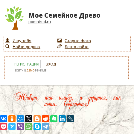
Мое Семейное Древо
pomnirod.ru
Ищу тебя
Старые фото
Найти родных
Лента сайта
РЕГИСТРАЦИЯ
ВХОД
ВОЙТИ В
ДЕМО
РЕЖИМЕ
Живут, как голуби, а дерутся, как
коты. (еврейская)