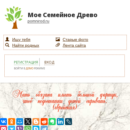
Мое Семейное Древо
pomnirod.ru
Ищу тебя
Старые фото
Найти родных
Лента сайта
РЕГИСТРАЦИЯ
ВХОД
ВОЙТИ В
ДЕМО
РЕЖИМЕ
Мать обязана иметь большой фартук,
чтоб недостатки детей скрывать.
(еврейская)