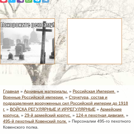
Главная
»
Архивные материалы.
»
Российская Империя.
»
Военные Российской империи.
»
Структура, состав и
подразделения вооруженных сил Российской империи до 1918
г.
»
ВОЙСКА РЕГУЛЯРНЫЕ И ИРРЕГУЛЯРНЫЕ
»
Армейские
корпуса.
»
29-й армейский корпус.
»
124-я пехотная дивизия.
»
495-й пехотный Ковенский полк.
»
Персоналии 495-го пехотного
Ковенского полка.