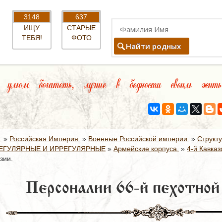
3148
637
ИЩУ
СТАРЫЕ
ТЕБЯ!
ФОТО
Найти родных
ом богатеть, лучше в бедности своим жить.
.
»
Российская Империя.
»
Военные Российской империи.
»
Структ
ЕГУЛЯРНЫЕ И ИРРЕГУЛЯРНЫЕ
»
Армейские корпуса.
»
4-й Кавказ
зии.
Персоналии 66-й пехотной