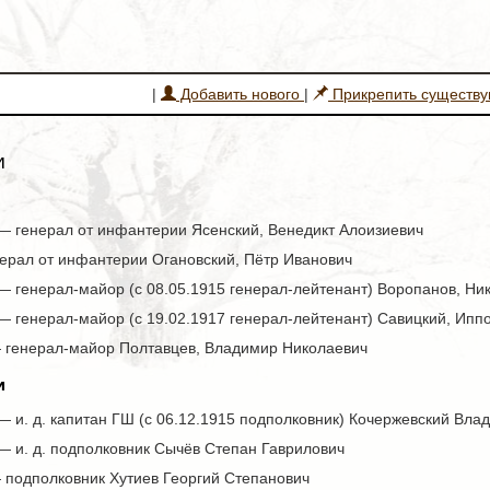
|
Добавить нового
|
Прикрепить существ
и
 — генерал от инфантерии Ясенский, Венедикт Алоизиевич
рал от инфантерии Огановский, Пётр Иванович
— генерал-майор (с 08.05.1915 генерал-лейтенант) Воропанов, Ни
— генерал-майор (с 19.02.1917 генерал-лейтенант) Савицкий, Ипп
 — генерал-майор Полтавцев, Владимир Николаевич
и
— и. д. капитан ГШ (с 06.12.1915 подполковник) Кочержевский Вл
— и. д. подполковник Сычёв Степан Гаврилович
— подполковник Хутиев Георгий Степанович