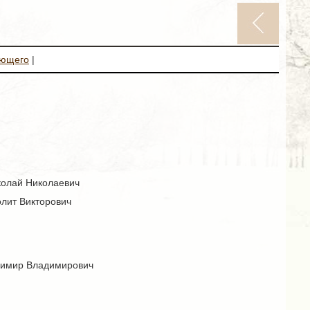
ующего
|
колай Николаевич
олит Викторович
адимир Владимирович