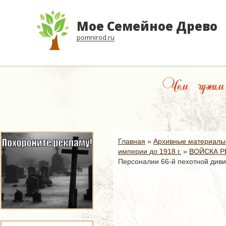
Мое Семейное Древо
pomnirod.ru
Чем чужим ум
Главная
»
Архивные материалы
империи до 1918 г.
»
ВОЙСКА Р
Персоналии 66-й пехотной диви