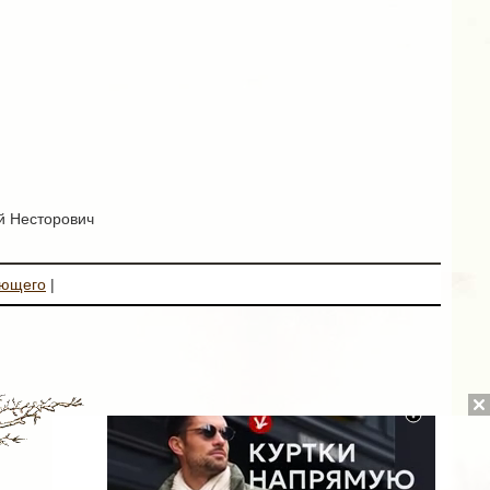
й Несторович
ующего
|
MARKETPLACE