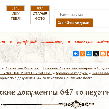
3148
637
ИЩУ
СТАРЫЕ
ТЕБЯ!
ФОТО
Найти родных
а с заморозков начинается, а капелями кончае
.
»
Российская Империя.
»
Военные Российской империи.
»
Структ
ЕГУЛЯРНЫЕ И ИРРЕГУЛЯРНЫЕ
»
Армейские корпуса.
»
3-й Кавказ
орические документы 647-го пехотного Сенявского полка.
кие документы 647-го пехотно