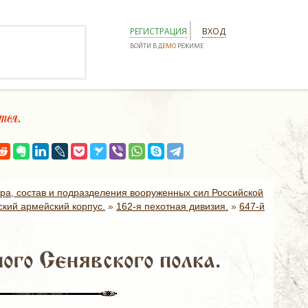
РЕГИСТРАЦИЯ
ВХОД
ВОЙТИ В
ДЕМО
РЕЖИМЕ
тся.
ура, состав и подразделения вооруженных сил Российской
ский армейский корпус.
»
162-я пехотная дивизия.
»
647-й
го Сенявского полка.