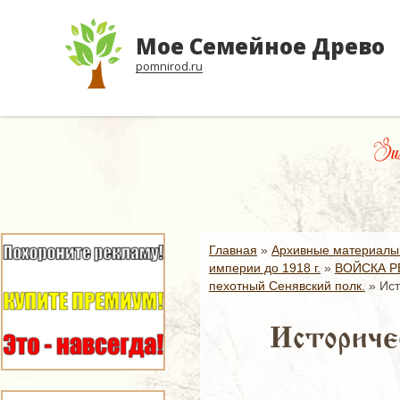
Мое Семейное Древо
pomnirod.ru
Зим
Главная
»
Архивные материалы
империи до 1918 г.
»
ВОЙСКА Р
пехотный Сенявский полк.
»
Ист
Историчес