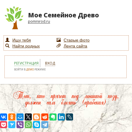
Мое Семейное Древо
pomnirod.ru
Ищу тебя
Старые фото
Найти родных
Лента сайта
РЕГИСТРАЦИЯ
ВХОД
ВОЙТИ В
ДЕМО
РЕЖИМЕ
Тот, кто прячет под мышкой козу,
должен сам блеять (арабская)