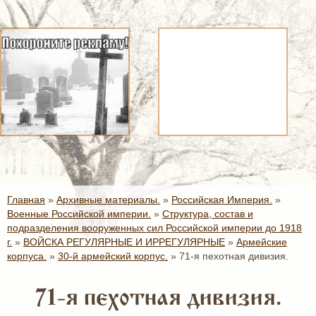
Главная
»
Архивные материалы.
»
Российская Империя.
»
Военные Российской империи.
»
Структура, состав и
подразделения вооруженных сил Российской империи до 1918
г.
»
ВОЙСКА РЕГУЛЯРНЫЕ И ИРРЕГУЛЯРНЫЕ
»
Армейские
корпуса.
»
30-й армейский корпус.
»
71-я пехотная дивизия.
71-я пехотная дивизия.