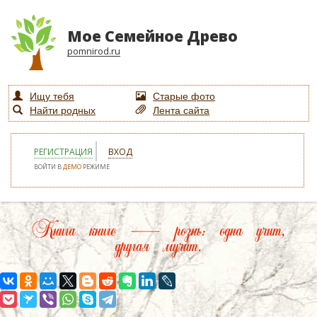
Мое Семейное Древо
pomnirod.ru
Ищу тебя
Старые фото
Найти родных
Лента сайта
РЕГИСТРАЦИЯ
ВХОД
ВОЙТИ В
ДЕМО
РЕЖИМЕ
Книга книге — рознь: одна учит,
другая мучит.