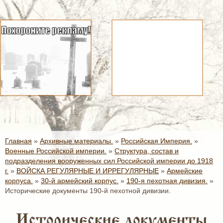
Главная
»
Архивные материалы.
»
Российская Империя.
»
Военные Российской империи.
»
Структура, состав и
подразделения вооруженных сил Российской империи до 1918
г.
»
ВОЙСКА РЕГУЛЯРНЫЕ И ИРРЕГУЛЯРНЫЕ
»
Армейские
корпуса.
»
30-й армейский корпус.
»
190-я пехотная дивизия.
»
Исторические документы 190-й пехотной дивизии.
Исторические документы