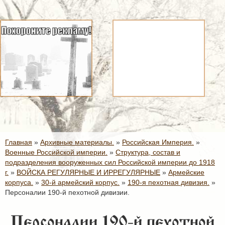
Главная
»
Архивные материалы.
»
Российская Империя.
»
Военные Российской империи.
»
Структура, состав и
подразделения вооруженных сил Российской империи до 1918
г.
»
ВОЙСКА РЕГУЛЯРНЫЕ И ИРРЕГУЛЯРНЫЕ
»
Армейские
корпуса.
»
30-й армейский корпус.
»
190-я пехотная дивизия.
»
Персоналии 190-й пехотной дивизии.
Персоналии 190-й пехотной