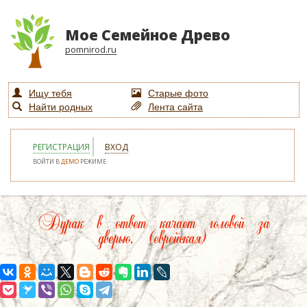
Мое Семейное Древо
pomnirod.ru
Ищу тебя
Старые фото
Найти родных
Лента сайта
РЕГИСТРАЦИЯ
ВХОД
ВОЙТИ В
ДЕМО
РЕЖИМЕ
Дурак в ответ качает головой за
дверью. (еврейская)