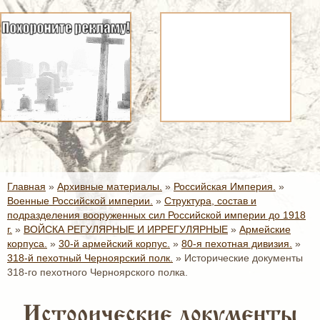
Главная
»
Архивные материалы.
»
Российская Империя.
»
Военные Российской империи.
»
Структура, состав и
подразделения вооруженных сил Российской империи до 1918
г.
»
ВОЙСКА РЕГУЛЯРНЫЕ И ИРРЕГУЛЯРНЫЕ
»
Армейские
корпуса.
»
30-й армейский корпус.
»
80-я пехотная дивизия.
»
318-й пехотный Черноярский полк.
»
Исторические документы
318-го пехотного Черноярского полка.
Исторические документы