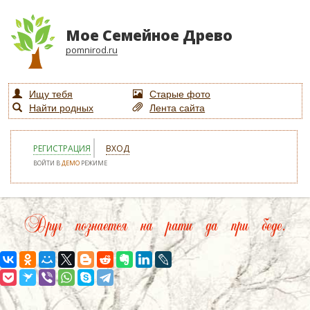
Мое Семейное Древо
pomnirod.ru
Ищу тебя
Старые фото
Найти родных
Лента сайта
РЕГИСТРАЦИЯ
ВХОД
ВОЙТИ В
ДЕМО
РЕЖИМЕ
Друг познается на рати да при беде.