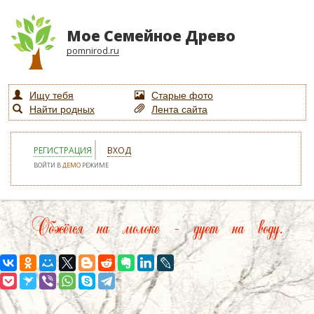
Мое Семейное Древо
pomnirod.ru
Ищу тебя
Старые фото
Найти родных
Лента сайта
РЕГИСТРАЦИЯ
ВХОД
ВОЙТИ В
ДЕМО
РЕЖИМЕ
Обжёгся на молоке – дует на воду.