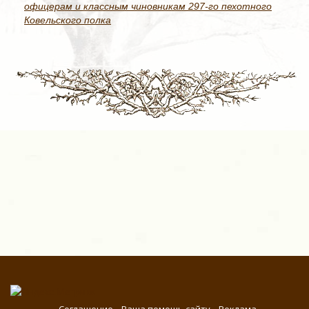
офицерам и классным чиновникам 297-го пехотного
Ковельского полка