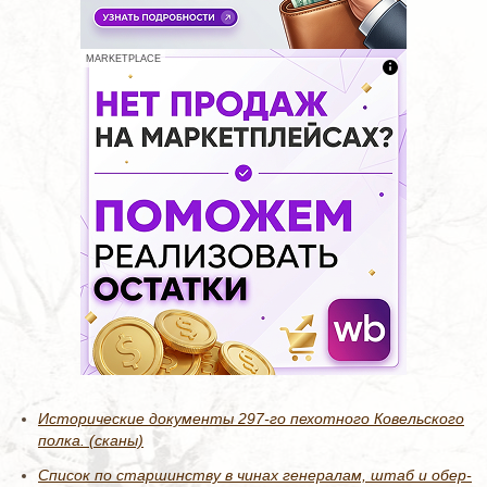
MARKETPLACE
Исторические документы 297-го пехотного Ковельского
полка. (сканы)
Список по старшинству в чинах генералам, штаб и обер-