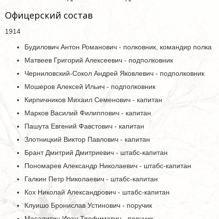
Офицерский состав
1914
Будилович Антон Романович - полковник, командир полка
Матвеев Григорий Алексеевич - подполковник
Черниловский-Сокол Андрей Яковлевич - подполковник
Мошеров Алексей Ильич - подполковник
Кирпичников Михаил Семенович - капитан
Марков Василий Филиппович - капитан
Пашута Евгений Фавстович - капитан
Злотницкий Виктор Павлович - капитан
Брант Дмитрий Дмитриевич - штабс-капитан
Пономарев Александр Николаевич - штабс-капитан
Галкин Петр Николаевич - штабс-капитан
Кох Николай Александрович - штабс-капитан
Клуишо Бронислав Устинович - поручик
Масалитин Иван Трофимович - поручик