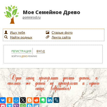
Мое Семейное Древо
pomnirod.ru
Ищу тебя
Старые фото
Найти родных
Лента сайта
РЕГИСТРАЦИЯ
ВХОД
ВОЙТИ В
ДЕМО
РЕЖИМЕ
Один отец прокормит десять детей, а
столько же детей не прокормят и одного
отца. (еврейская)