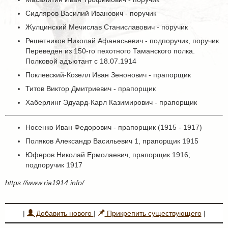
Сидляров Василий Иванович - поручик
Жулцинский Мечислав Станиславович - поручик
Решетников Николай Афанасьевич - подпоручик, поручик.
Переведен из 150-го пехотного Таманского полка.
Полковой адъютант с 18.07.1914
Поклевский-Козелл Иван Зенонович - прапорщик
Титов Виктор Дмитриевич - прапорщик
Хаберлинг Эдуард-Карл Казимирович - прапорщик
Носенко Иван Федорович - прапорщик (1915 - 1917)
Поляков Александр Васильевич 1, прапорщик 1915
Юферов Николай Ермолаевич, прапорщик 1916;
подпоручик 1917
https://www.ria1914.info/
|
Добавить нового
|
Прикрепить существующего
|