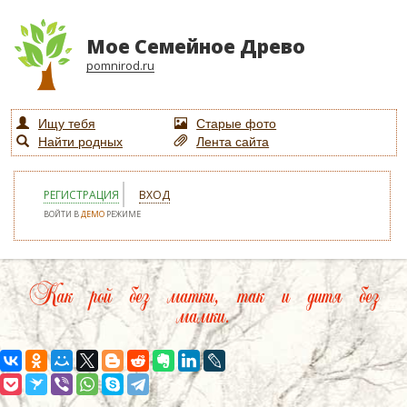
Мое Семейное Древо
pomnirod.ru
Ищу тебя
Старые фото
Найти родных
Лента сайта
РЕГИСТРАЦИЯ
ВХОД
ВОЙТИ В
ДЕМО
РЕЖИМЕ
Как рой без матки, так и дитя без
мамки.