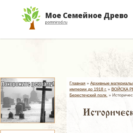
Мое Семейное Древо
pomnirod.ru
Главная
»
Архивные материалы
империи до 1918 г.
»
ВОЙСКА Р
Берестечский полк.
»
Историчес
Историческ