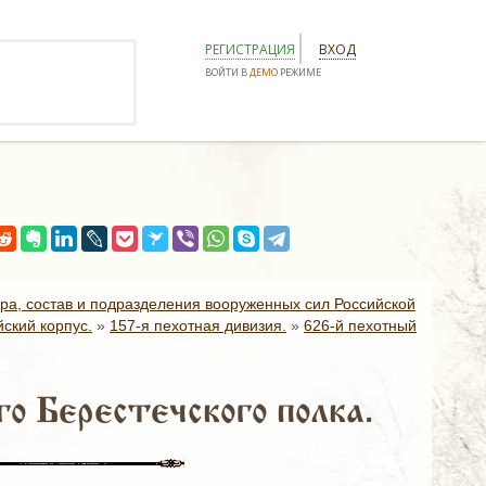
РЕГИСТРАЦИЯ
ВХОД
ВОЙТИ В
ДЕМО
РЕЖИМЕ
ура, состав и подразделения вооруженных сил Российской
ский корпус.
»
157-я пехотная дивизия.
»
626-й пехотный
о Берестечского полка.