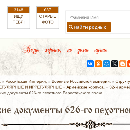
3148
637
ИЩУ
СТАРЫЕ
ТЕБЯ!
ФОТО
Найти родных
Везде хорошо, но дома лучше.
.
»
Российская Империя.
»
Военные Российской империи.
»
Структ
ЕГУЛЯРНЫЕ И ИРРЕГУЛЯРНЫЕ
»
Армейские корпуса.
»
32-й армей
кие документы 626-го пехотного Берестечского полка.
ие документы 626-го пехотног