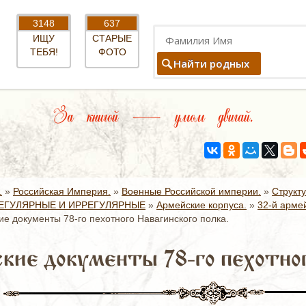
3148
637
ИЩУ
СТАРЫЕ
ТЕБЯ!
ФОТО
Найти родных
За книгой — умом двигай.
.
»
Российская Империя.
»
Военные Российской империи.
»
Структ
ЕГУЛЯРНЫЕ И ИРРЕГУЛЯРНЫЕ
»
Армейские корпуса.
»
32-й армей
ие документы 78-го пехотного Навагинского полка.
кие документы 78-го пехотног