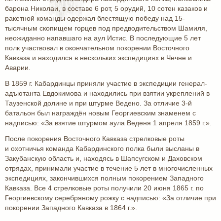
барона Николаи, в составе 6 рот, 5 орудий, 10 сотен казаков и
ракетной команды одержал блестящую победу над 15-
тысячным скопищем горцев под предводительством Шамиля,
неожиданно напавшаго на аул Истис. В последующие 5 лет
полк участвовал в окончательном покорении Восточного
Кавказа и находился в нескольких экспедициях в Чечне и
Аварии.
В 1859 г. Кабардинцы приняли участие в экспедиции генерал-
адъютанта Евдокимова и находились при взятии укреплений в
Таузенской долине и при штурме Ведено. За отличие 3-й
батальон был награждён новым Георгиевским знаменем с
надписью: «За взятие штурмом аула Веденя 1 апреля 1859 г.».
После покорения Восточного Кавказа стрелковые роты
и охотничья команда Кабардинского полка были высланы в
Закубанскую область и, находясь в Шапсугском и Даховском
отрядах, принимали участие в течение 5 лет в многочисленных
экспедициях, закончившихся полным покорением Западного
Кавказа. Все 4 стрелковые роты получили 20 июня 1865 г. по
Георгиевскому серебряному рожку с надписью: «За отличие при
покорении Западного Кавказа в 1864 г.».