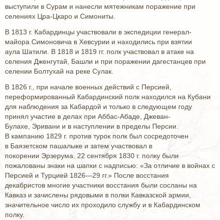
выступили в Сурам и нанесли мятежникам поражение при
селениях Цра-Цкаро и Симониты.
В 1813 г. Кабардинцы участвовали в экспедиции генерал-
майора Симоновича в Хевсурии и находились при взятии
аула Шатили. В 1818 и 1819 гг. полк участвовал в атаке на
селения Дженгутай, Башли и при поражении дагестанцев при
селении Болтухай на реке Сулак.
В 1826 г., при начале военных действий с Персией,
переформированный Кабардинский полк находился на Кубани
для наблюдения за Кабардой и только в следующем году
принял участие в делах при Аббас-Абаде, Джеван-
Булахе, Эривани и в наступлении в пределы Персии.
В кампанию 1829 г. против турок полк был сосредоточен
в Баязетском пашалыке и затем участвовал в
покорении Эрзерума. 22 сентября 1830 г. полку были
пожалованы знаки на шапки с надписью: «За отличие в войнах с
Персией и Турцией 1826—29 гг.» После восстания
декабристов многие участники восстания были сосланы на
Кавказ и зачислены рядовыми в полки Кавказской армии,
значительное число их проходило службу и в Кабардинском
полку.