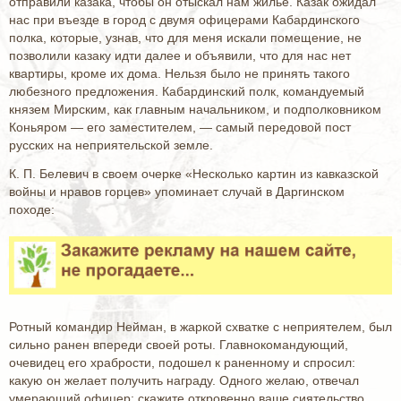
отправили казака, чтобы он отыскал нам жилье. Казак ожидал
нас при въезде в город с двумя офицерами Кабардинского
полка, которые, узнав, что для меня искали помещение, не
позволили казаку идти далее и объявили, что для нас нет
квартиры, кроме их дома. Нельзя было не принять такого
любезного предложения. Кабардинский полк, командуемый
князем Мирским, как главным начальником, и подполковником
Коньяром — его заместителем, — самый передовой пост
русских на неприятельской земле.
К. П. Белевич в своем очерке «Несколько картин из кавказской
войны и нравов горцев» упоминает случай в Даргинском
походе:
Ротный командир Нейман, в жаркой схватке с неприятелем, был
сильно ранен впереди своей роты. Главнокомандующий,
очевидец его храбрости, подошел к раненному и спросил:
какую он желает получить награду. Одного желаю, отвечал
умерающий офицер: скажите откровенно ваше сиятельство,