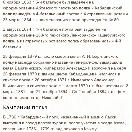
6 ноября 1863 г. 5-й батальон был выделен на
сформирование Абхазского пехотного полка и Кабардинский
полк приведён в 4-батальонный состав с 4 стрелковыми ротами.
25 марта 1864 г. к наименованию полка присоединён № 80.
1 августа 1874 г. 4-й батальон полка был выделен на
сформирование 163-го пехотного Ленкоранско-Нашебургского
полка, а из стрелковых рот всего полка образован новый 4-й
батальон.
28 февраля 1879 г., после смерти князя А. И. Барятинского,
полку навсегда сохранено название генерал-фельдмаршала
князя Барятинского. Император Александр II возложил на себя
26 февраля 1879 г. звание шефа Кабардинцев и числился в
списках полка с 26 октября 1871 г. Император Александр
III числился в списках полка с 1 марта 1879 г. и был шефом со 2
марта 1881 г. по 21 октября 1894 г. Со 2 ноября 1894 г. шефом
состоял император Николай II.
Кампании полка
В 1736 г. Кабардинский полк, назначенный в армию Ласси,
выступил в поход против турок и, после участия в осаде Азова,
совершил в 1736—1739 гг. ряд походов в Крыму.