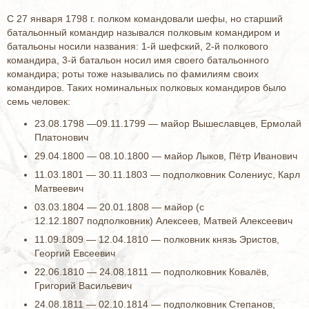
С 27 января 1798 г. полком командовали шефы, но старший
батальонный командир назывался полковым командиром и
батальоны носили названия: 1-й шефский, 2-й полкового
командира, 3-й батальон носил имя своего батальонного
командира; роты тоже назывались по фамилиям своих
командиров. Таких номинальных полковых командиров было
семь человек:
23.08.1798 —09.11.1799 — майор Вышеславцев, Ермолай
Платонович
29.04.1800 — 08.10.1800 — майор Лыков, Пётр Иванович
11.03.1801 — 30.11.1803 — подполковник Солениус, Карл
Матвеевич
03.03.1804 — 20.01.1808 — майор (с
12.12.1807 подполковник) Алексеев, Матвей Алексеевич
11.09.1809 — 12.04.1810 — полковник князь Эристов,
Георгий Евсеевич
22.06.1810 — 24.08.1811 — подполковник Ковалёв,
Григорий Васильевич
24.08.1811 — 02.10.1814 — подполковник Степанов,