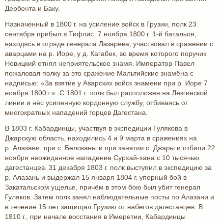
Дербента и Баку.
Назначенный в 1800 г. на усиление войск в Грузии, полк 23
сентября прибыл в Тифлис. 7 ноября 1800 г. 1-й батальон,
находясь в отряде генерала Лазарева, участвовал в сражении с
аварцами на р. Иоре, у д. Кагабек, во время которого поручик
Новицкий отнял неприятельское знамя. Император Павел
пожаловал полку за это сражение Мальтийские знамёна с
надписью: «За взятие у Аварских войск знамени при р. Иоре 7
ноября 1800 г.». С 1801 г. полк был расположен на Лезгинской
линии и нёс усиленную кордонную службу, отбиваясь от
многократных нападений горцев Дагестана.
В 1803 г. Кабардинцы, участвуя в экспедиции Гулякова в
Джарскую область, находились 4 и 9 марта в сражениях на
р. Алазани, при с. Белоканы и при занятии с. Джары и отбили 22
ноября неожиданное нападение Сурхай-хана с 10 тысячью
дагестанцев. 31 декабря 1803 г. полк выступил в экспедицию за
р. Алазань и выдержал 15 января 1804 г. упорный бой в
Закатальском ущелье, причём в этом бою был убит генерал
Гуляков. Затем полк занял наблюдательные посты по Алазани и
в течение 15 лет защищал Грузию от набегов дагестанцев. В
1810 г., при начале восстания в Имеретии, Кабардинцы