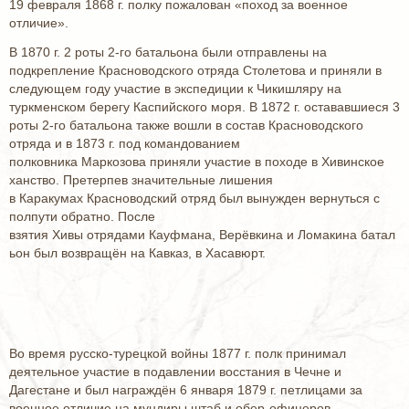
19 февраля 1868 г. полку пожалован «поход за военное
отличие».
В 1870 г. 2 роты 2-го батальона были отправлены на
подкрепление Красноводского отряда Столетова и приняли в
следующем году участие в экспедиции к Чикишляру на
туркменском берегу Каспийского моря. В 1872 г. остававшиеся 3
роты 2-го батальона также вошли в состав Красноводского
отряда и в 1873 г. под командованием
полковника Маркозова приняли участие в походе в Хивинское
ханство. Претерпев значительные лишения
в Каракумах Красноводский отряд был вынужден вернуться с
полпути обратно. После
взятия Хивы отрядами Кауфмана, Верёвкина и Ломакина батал
ьон был возвращён на Кавказ, в Хасавюрт.
Во время русско-турецкой войны 1877 г. полк принимал
деятельное участие в подавлении восстания в Чечне и
Дагестане и был награждён 6 января 1879 г. петлицами за
военное отличие на мундиры штаб и обер-офицеров.