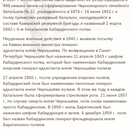
483 нижних чинов на сформирование Черноморского линейного
батальона № 12, упразднённого в 1874 г. 14 июня 1841 г. к
полку причислен резервный батальон, находившийся в
составе Кавказской резервной бригады и названный 2 марта
1842 г. 6-м батальоном Кабардинского полка.
Неудачные военные действия в 1842 г. вызвали посылку
на Кавказ военного министра генерал-
адъютанта князя Чернышёва. По возвращении в Санкт-
Петербург Чернышёв был назначен 11 апреля 1843 г. шефом
Кабардинского полка, который был наименован Кабардинским
егерским генерал-адъютанта князя Чернышёва полком.
17 апреля 1856 г., после упразднения егерских полков,
Кабардинский полк был наименован пехотным генерал-
адъютанта князя Чернышёва полком. В этом же году в каждом
батальоне была сформирована стрелковая рота. 21 июня 1857
г., по случаю смерти князя Чернышёва, полк снова наименован
просто Кабардинским. В 1858 г. князь Барятинский был
назначен шефом Кабардинцев и затем, 6 декабря 1859 г., полк
был назван Кабардинским генерал-фельдмаршала князя
Барятинского полком.