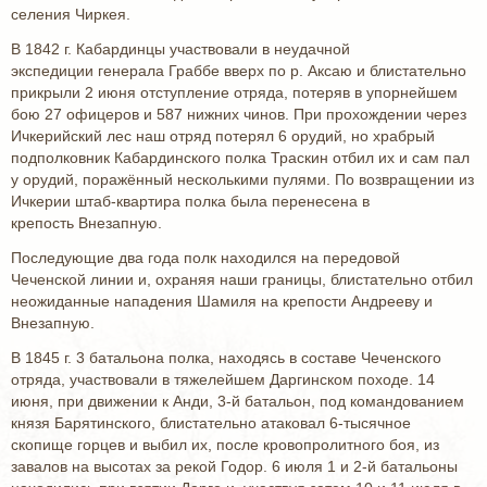
селения Чиркея.
В 1842 г. Кабардинцы участвовали в неудачной
экспедиции генерала Граббе вверх по р. Аксаю и блистательно
прикрыли 2 июня отступление отряда, потеряв в упорнейшем
бою 27 офицеров и 587 нижних чинов. При прохождении через
Ичкерийский лес наш отряд потерял 6 орудий, но храбрый
подполковник Кабардинского полка Траскин отбил их и сам пал
у орудий, поражённый несколькими пулями. По возвращении из
Ичкерии штаб-квартира полка была перенесена в
крепость Внезапную.
Последующие два года полк находился на передовой
Чеченской линии и, охраняя наши границы, блистательно отбил
неожиданные нападения Шамиля на крепости Андрееву и
Внезапную.
В 1845 г. 3 батальона полка, находясь в составе Чеченского
отряда, участвовали в тяжелейшем Даргинском походе. 14
июня, при движении к Анди, 3-й батальон, под командованием
князя Барятинского, блистательно атаковал 6-тысячное
скопище горцев и выбил их, после кровопролитного боя, из
завалов на высотах за рекой Годор. 6 июля 1 и 2-й батальоны