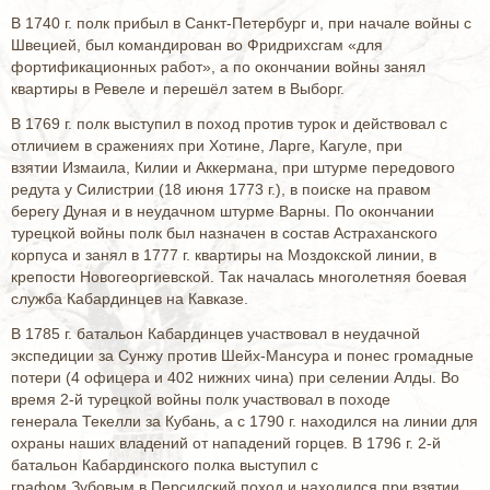
В 1740 г. полк прибыл в Санкт-Петербург и, при начале войны с
Швецией, был командирован во Фридрихсгам «для
фортификационных работ», а по окончании войны занял
квартиры в Ревеле и перешёл затем в Выборг.
В 1769 г. полк выступил в поход против турок и действовал с
отличием в сражениях при Хотине, Ларге, Кагуле, при
взятии Измаила, Килии и Аккермана, при штурме передового
редута у Силистрии (18 июня 1773 г.), в поиске на правом
берегу Дуная и в неудачном штурме Варны. По окончании
турецкой войны полк был назначен в состав Астраханского
корпуса и занял в 1777 г. квартиры на Моздокской линии, в
крепости Новогеоргиевской. Так началась многолетняя боевая
служба Кабардинцев на Кавказе.
В 1785 г. батальон Кабардинцев участвовал в неудачной
экспедиции за Сунжу против Шейх-Мансура и понес громадные
потери (4 офицера и 402 нижних чина) при селении Алды. Во
время 2-й турецкой войны полк участвовал в походе
генерала Текелли за Кубань, а с 1790 г. находился на линии для
охраны наших владений от нападений горцев. В 1796 г. 2-й
батальон Кабардинского полка выступил с
графом Зубовым в Персидский поход и находился при взятии