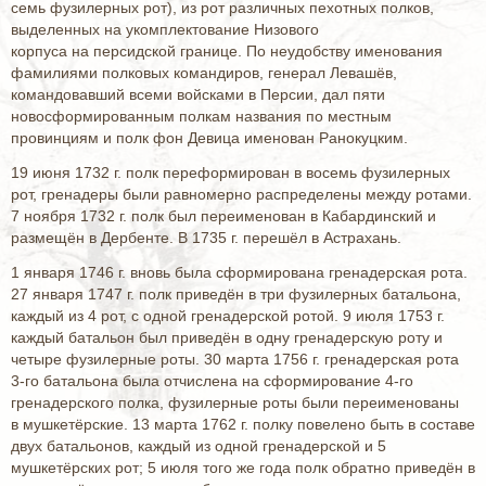
семь фузилерных рот), из рот различных пехотных полков,
выделенных на укомплектование Низового
корпуса на персидской границе. По неудобству именования
фамилиями полковых командиров, генерал Левашёв,
командовавший всеми войсками в Персии, дал пяти
новосформированным полкам названия по местным
провинциям и полк фон Девица именован Ранокуцким.
19 июня 1732 г. полк переформирован в восемь фузилерных
рот, гренадеры были равномерно распределены между ротами.
7 ноября 1732 г. полк был переименован в Кабардинский и
размещён в Дербенте. В 1735 г. перешёл в Астрахань.
1 января 1746 г. вновь была сформирована гренадерская рота.
27 января 1747 г. полк приведён в три фузилерных батальона,
каждый из 4 рот, с одной гренадерской ротой. 9 июля 1753 г.
каждый батальон был приведён в одну гренадерскую роту и
четыре фузилерные роты. 30 марта 1756 г. гренадерская рота
3-го батальона была отчислена на сформирование 4-го
гренадерского полка, фузилерные роты были переименованы
в мушкетёрские. 13 марта 1762 г. полку повелено быть в составе
двух батальонов, каждый из одной гренадерской и 5
мушкетёрских рот; 5 июля того же года полк обратно приведён в