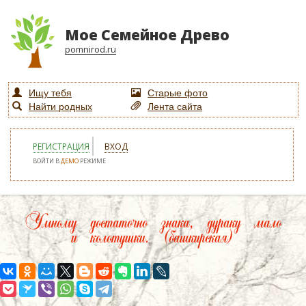
Мое Семейное Древо
pomnirod.ru
Ищу тебя
Старые фото
Найти родных
Лента сайта
РЕГИСТРАЦИЯ
ВХОД
ВОЙТИ В
ДЕМО
РЕЖИМЕ
Умному достаточно знака, дураку мало
и колотушки. (башкирская)