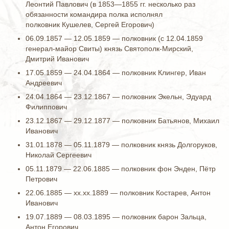
Леонтий Павлович (в 1853—1855 гг. несколько раз
обязанности командира полка исполнял
полковник Кушелев, Сергей Егорович)
06.09.1857 — 12.05.1859 — полковник (с 12.04.1859
генерал-майор Свиты) князь Святополк-Мирский,
Дмитрий Иванович
17.05.1859 — 24.04.1864 — полковник Клингер, Иван
Андреевич
24.04.1864 — 23.12.1867 — полковник Экельн, Эдуард
Филиппович
23.12.1867 — 29.12.1877 — полковник Батьянов, Михаил
Иванович
31.01.1878 — 05.11.1879 — полковник князь Долгоруков,
Николай Сергеевич
05.11.1879 — 22.06.1885 — полковник фон Энден, Пётр
Петрович
22.06.1885 — хх.хх.1889 — полковник Костарев, Антон
Иванович
19.07.1889 — 08.03.1895 — полковник барон Зальца,
Антон Егорович