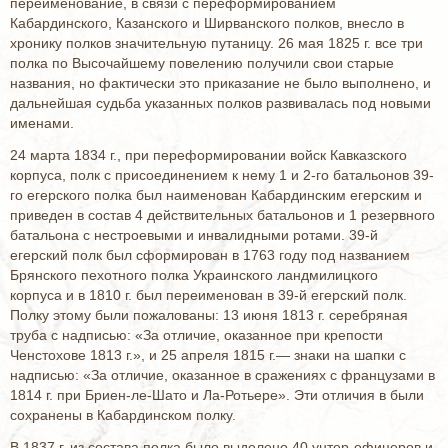
переименование, в связи с переформированием
Кабардинского, Казанского и Ширванского полков, внесло в
хронику полков значительную путаницу. 26 мая 1825 г. все три
полка по Высочайшему повелению получили свои старые
названия, но фактически это приказание не было выполнено, и
дальнейшая судьба указанных полков развивалась под новыми
именами.
24 марта 1834 г., при переформировании войск Кавказского
корпуса, полк с присоединением к нему 1 и 2-го батальонов 39-
го егерского полка был наименован Кабардинским егерским и
приведен в состав 4 действительных батальонов и 1 резервного
батальона с нестроевыми и инвалидными ротами. 39-й
егерский полк был сформирован в 1763 году под названием
Брянского пехотного полка Украинского ландмилицкого
корпуса и в 1810 г. был переименован в 39-й егерский полк.
Полку этому были пожалованы: 13 июня 1813 г. серебряная
труба с надписью: «За отличие, оказанное при крепости
Ченстохове 1813 г.», и 25 апреля 1815 г.— знаки на шапки с
надписью: «За отличие, оказанное в сражениях с французами в
1814 г. при Бриен-ле-Шато и Ла-Ротьере». Эти отличия в были
сохранены в Кабардинском полку.
В 1837 г. из состава полка было выделено 40 унтер-офицеров и