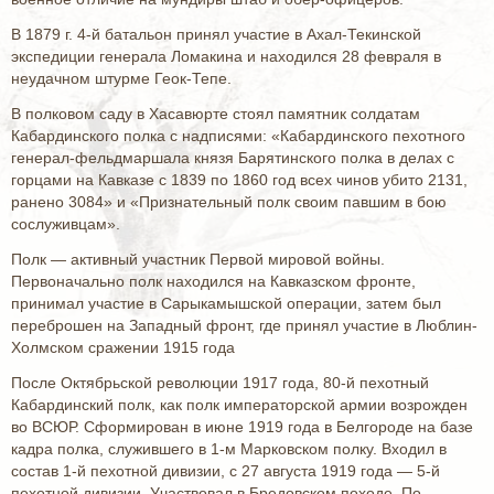
В 1879 г. 4-й батальон принял участие в Ахал-Текинской
экспедиции генерала Ломакина и находился 28 февраля в
неудачном штурме Геок-Тепе.
В полковом саду в Хасавюрте стоял памятник солдатам
Кабардинского полка с надписями: «Кабардинского пехотного
генерал-фельдмаршала князя Барятинского полка в делах с
горцами на Кавказе с 1839 по 1860 год всех чинов убито 2131,
ранено 3084» и «Признательный полк своим павшим в бою
сослуживцам».
Полк — активный участник Первой мировой войны.
Первоначально полк находился на Кавказском фронте,
принимал участие в Сарыкамышской операции, затем был
переброшен на Западный фронт, где принял участие в Люблин-
Холмском сражении 1915 года
После Октябрьской революции 1917 года, 80-й пехотный
Кабардинский полк, как полк императорской армии возрожден
во ВСЮР. Сформирован в июне 1919 года в Белгороде на базе
кадра полка, служившего в 1-м Марковском полку. Входил в
состав 1-й пехотной дивизии, с 27 августа 1919 года — 5-й
пехотной дивизии. Участвовал в Бредовском походе. По