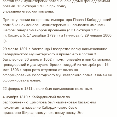
состав трёх мушкетерских батальонов с двумя гренадерскими
ротами. 13 октября 1765 г. при полку
учреждена егерская команда.
При вступлении на престол императора Павла I Кабардинский
полк был наименован мушкетерским и назывался именами
шефов: генерал-майоров Арсеньева (с 31 октября 1798
г.), Кохиуса (с 17 декабря 1799 г.) и Гулякова (с 29 января 1800
г.).
29 марта 1801 г. Александр I возвратил полку наименование
Кабардинского мушкетерского и привёл его в состав 3
батальонов. 30 апреля 1802 г. полк приведён в при батальона:
гренадерский и два мушкетёрских, каждый из четырёх рот. 16
мая 1803 г. одна рота отделена от полка на
сформирование Вологодского мушкетёрского полка, взамен её
сформирована новая.
22 февраля 1811 г. полк был наименован пехотным.
4 ноября 1819 г. Кабардинский полк по
распоряжению Ермолова был наименован Казанским
пехотным, а название Кабардинского было
присвоено Ширванскому пехотному полку. Это