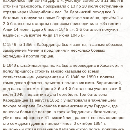
находились при взятии Дарго и, участвуя затем 10 и 11 июля в
отбитии транспорта, прикрывали с 13 по 20 июля отступление
отряда через Ичкерийский лес. За Даргинский поход все 3
батальона получили новые Георгиевские знамёна, причём 1 и
2-й батальоны к старым надписям присоединили: «За взятие
Анди 14 июня, Дарго 6 июля 1845 г.»; 3-й батальон получил
надпись: «За взятие Анди 14 июня 1845 г.»
С 1846 по 1856 г. Кабардинцы были заняты, главным образом,
замирением Чечни и предприняли несколько боевых
экспедиций против горцев.
В 1848 г. штаб-квартира полка была переведена в Хасавюрт, и
полку пришлось строить заново казармы со всеми
хозяйственными учреждениями. С 1846 по 1850 г. полком
командовал флигель-адъютант полковник князь Барятинский,
под начальством которого 3-й и 4-й батальоны участвовали 6
июля 1848 г. во взятии аула Гергебиля. Три батальона
Кабардинцев 11 августа 1852 г. участвовали в тяжелейшем
походе генерала Бакланова к чеченскому аулу Гурдали, где
понесли большие потери: в трех кабардинских батальонах,
убито два офицера и 41 нижний чин; ранено: восемь офицеров,
сто семьдесят девять нижних чинов. 3 октября 1854 г.
ничтожный отряд командира Кабардинского полка, полковника