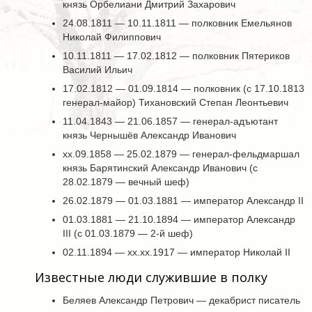
князь Орбелиани Дмитрий Захарович
24.08.1811 — 10.11.1811 — полковник Емельянов
Николай Филиппович
10.11.1811 — 17.02.1812 — полковник Пятериков
Василий Ильич
17.02.1812 — 01.09.1814 — полковник (с 17.10.1813
генерал-майор) Тихановский Степан Леонтьевич
11.04.1843 — 21.06.1857 — генерал-адъютант
князь Чернышёв Александр Иванович
хх.09.1858 — 25.02.1879 — генерал-фельдмаршал
князь Барятинский Александр Иванович (с
28.02.1879 — вечный шеф)
26.02.1879 — 01.03.1881 — император Александр II
01.03.1881 — 21.10.1894 — император Александр
III (с 01.03.1879 — 2-й шеф)
02.11.1894 — хх.хх.1917 — император Николай II
Известные люди служившие в полку
Беляев Александр Петрович — декабрист писатель