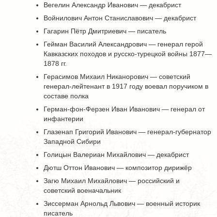
Вегелин Александр Иванович — декабрист
Войнилович Антон Станиславович — декабрист
Гагарин Пётр Дмитриевич — писатель
Гейман Василий Александрович — генерал герой
Кавказских походов и русско-турецкой войны 1877—
1878 гг.
Герасимов Михаил Никанорович — советский
генерал-лейтенант в 1917 году воевал поручиком в
составе полка
Герман-фон-Ферзен Иван Иванович — генерал от
инфантерии
Глазенап Григорий Иванович — генерал-губернатор
Западной Сибири
Голицын Валериан Михайлович — декабрист
Дютш Оттон Иванович — композитор дирижёр
Загю Михаил Михайлович — российский и
советский военачальник
Зиссерман Арнольд Львович — военный историк
писатель