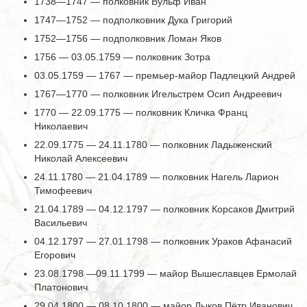
1738—1747 — полковник Вульф Иван
1747—1752 — подполковник Дука Григорий
1752—1756 — подполковник Ломан Яков
1756 — 03.05.1759 — полковник Зотра
03.05.1759 — 1767 — премьер-майор Падлецкий Андрей
1767—1770 — полковник Игельстрем Осип Андреевич
1770 — 22.09.1775 — полковник Кличка Франц
Николаевич
22.09.1775 — 24.11.1780 — полковник Ладыженский
Николай Алексеевич
24.11.1780 — 21.04.1789 — полковник Нагель Ларион
Тимофеевич
21.04.1789 — 04.12.1797 — полковник Корсаков Дмитрий
Васильевич
04.12.1797 — 27.01.1798 — полковник Ураков Афанасий
Егорович
23.08.1798 —09.11.1799 — майор Вышеславцев Ермолай
Платонович
29.04.1800 — 08.10.1800 — майор Лыков Пётр Иванович