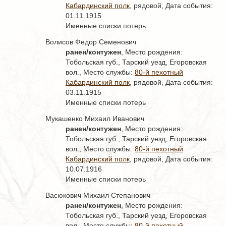
Кабардинский полк
, рядовой, Дата события:
01.11.1915
Именные списки потерь
Волисов Федор Семенович
ранен/контужен
, Место рождения:
Тобольская губ., Тарский уезд, Егоровская
вол., Место службы:
80-й пехотный
Кабардинский полк
, рядовой, Дата события:
03.11.1915
Именные списки потерь
Мукашенко Михаил Иванович
ранен/контужен
, Место рождения:
Тобольская губ., Тарский уезд, Егоровская
вол., Место службы:
80-й пехотный
Кабардинский полк
, рядовой, Дата события:
10.07.1916
Именные списки потерь
Васюкович Михаил Степанович
ранен/контужен
, Место рождения:
Тобольская губ., Тарский уезд, Егоровская
вол., Место службы:
80-й пехотный