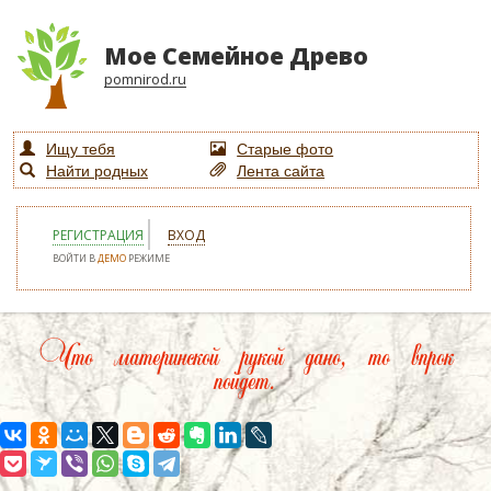
Мое Семейное Древо
pomnirod.ru
Ищу тебя
Старые фото
Найти родных
Лента сайта
РЕГИСТРАЦИЯ
ВХОД
ВОЙТИ В
ДЕМО
РЕЖИМЕ
Что материнской рукой дано, то впрок
пойдет.