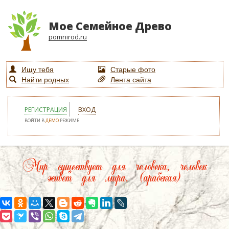
Мое Семейное Древо
pomnirod.ru
Ищу тебя
Старые фото
Найти родных
Лента сайта
РЕГИСТРАЦИЯ
ВХОД
ВОЙТИ В
ДЕМО
РЕЖИМЕ
Мир существует для человека, человек
живет для мира. (арабская)