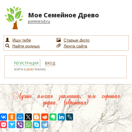
Мое Семейное Древо
pomnirod.ru
Ищу тебя
Старые фото
Найти родных
Лента сайта
РЕГИСТРАЦИЯ
ВХОД
ВОЙТИ В
ДЕМО
РЕЖИМЕ
Лучше плохая заплатка, чем хорошая
дырка. (еврейская)