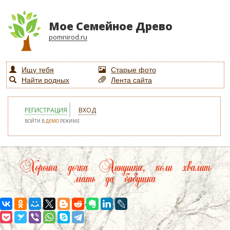
Мое Семейное Древо
pomnirod.ru
Ищу тебя
Старые фото
Найти родных
Лента сайта
РЕГИСТРАЦИЯ
ВХОД
ВОЙТИ В
ДЕМО
РЕЖИМЕ
Хороша дочка Аннушка, коли хвалит
мать да бабушка