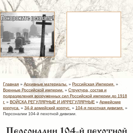
Главная
»
Архивные материалы.
»
Российская Империя.
»
Военные Российской империи.
»
Структура, состав и
подразделения вооруженных сил Российской империи до 1918
г.
»
ВОЙСКА РЕГУЛЯРНЫЕ И ИРРЕГУЛЯРНЫЕ
»
Армейские
корпуса.
»
34-й армейский корпус.
»
104-я пехотная дивизия.
»
Персоналии 104-й пехотной дивизии.
Персоналии 104-й пехотной