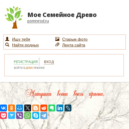
Мое Семейное Древо
pomnirod.ru
Ищу тебя
Старые фото
Найти родных
Лента сайта
РЕГИСТРАЦИЯ
ВХОД
ВОЙТИ В
ДЕМО
РЕЖИМЕ
Матушка весна всем красна.