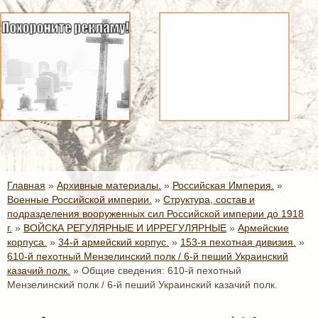
Главная
»
Архивные материалы.
»
Российская Империя.
»
Военные Российской империи.
»
Структура, состав и
подразделения вооруженных сил Российской империи до 1918
г.
»
ВОЙСКА РЕГУЛЯРНЫЕ И ИРРЕГУЛЯРНЫЕ
»
Армейские
корпуса.
»
34-й армейский корпус.
»
153-я пехотная дивизия.
»
610-й пехотный Мензелинский полк / 6-й пеший Украинский
казачий полк.
»
Общие сведения: 610-й пехотный
Мензелинский полк / 6-й пеший Украинский казачий полк.