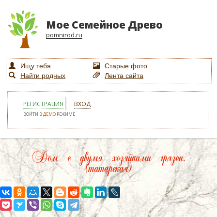
Мое Семейное Древо
pomnirod.ru
Ищу тебя
Старые фото
Найти родных
Лента сайта
РЕГИСТРАЦИЯ
ВХОД
ВОЙТИ В
ДЕМО
РЕЖИМЕ
Дом с двумя хозяйками грязен.
(татарская)