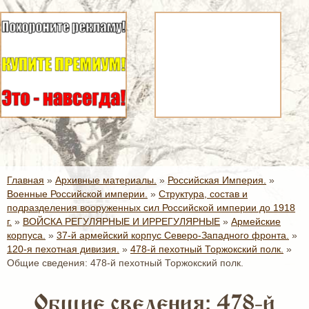
Главная
»
Архивные материалы.
»
Российская Империя.
»
Военные Российской империи.
»
Структура, состав и
подразделения вооруженных сил Российской империи до 1918
г.
»
ВОЙСКА РЕГУЛЯРНЫЕ И ИРРЕГУЛЯРНЫЕ
»
Армейские
корпуса.
»
37-й армейский корпус Северо-Западного фронта.
»
120-я пехотная дивизия.
»
478-й пехотный Торжокский полк.
»
Общие сведения: 478-й пехотный Торжокский полк.
Общие сведения: 478-й