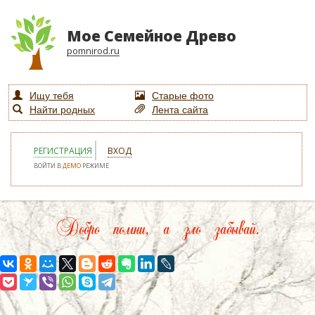
Мое Семейное Древо
pomnirod.ru
Ищу тебя
Старые фото
Найти родных
Лента сайта
РЕГИСТРАЦИЯ
ВХОД
ВОЙТИ В
ДЕМО
РЕЖИМЕ
Добро помни, а зло забывай.