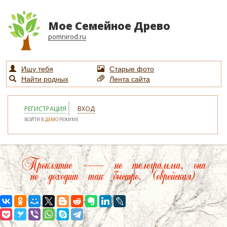
Мое Семейное Древо
pomnirod.ru
Ищу тебя
Старые фото
Найти родных
Лента сайта
РЕГИСТРАЦИЯ
ВХОД
ВОЙТИ В
ДЕМО
РЕЖИМЕ
Проклятие — не телеграмма, она
не доходит так быстро. (еврейская)