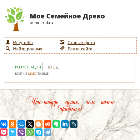
Мое Семейное Древо
pomnirod.ru
Ищу тебя
Старые фото
Найти родных
Лента сайта
РЕГИСТРАЦИЯ
ВХОД
ВОЙТИ В
ДЕМО
РЕЖИМЕ
Что-нибудь лучше, чем ничего
(арабская)