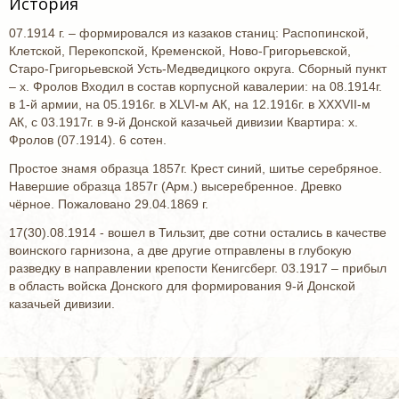
История
07.1914 г. – формировался из казаков станиц: Распопинской,
Клетской, Перекопской, Кременской, Ново-Григорьевской,
Старо-Григорьевской Усть-Медведицкого округа. Сборный пункт
– х. Фролов Входил в состав корпусной кавалерии: на 08.1914г.
в 1-й армии, на 05.1916г. в XLVI-м АК, на 12.1916г. в XXXVII-м
АК, с 03.1917г. в 9-й Донской казачьей дивизии Квартира: х.
Фролов (07.1914). 6 сотен.
Простое знамя образца 1857г. Крест синий, шитье серебряное.
Навершие образца 1857г (Арм.) высеребренное. Древко
чёрное. Пожаловано 29.04.1869 г.
17(30).08.1914 - вошел в Тильзит, две сотни остались в качестве
воинского гарнизона, а две другие отправлены в глубокую
разведку в направлении крепости Кенигсберг. 03.1917 – прибыл
в область войска Донского для формирования 9-й Донской
казачьей дивизии.