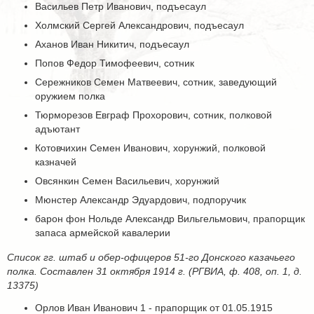
Васильев Петр Иванович, подъесаул
Холмский Сергей Александрович, подъесаул
Аханов Иван Никитич, подъесаул
Попов Федор Тимофеевич, сотник
Сережников Семен Матвеевич, сотник, заведующий
оружием полка
Тюрморезов Евграф Прохорович, сотник, полковой
адъютант
Котовчихин Семен Иванович, хорунжий, полковой
казначей
Овсянкин Семен Васильевич, хорунжий
Мюнстер Александр Эдуардович, подпоручик
барон фон Нольде Александр Вильгельмович, прапорщик
запаса армейской кавалерии
Список гг. штаб и обер-офицеров 51-го Донского казачьего
полка. Составлен 31 октября 1914 г. (РГВИА, ф. 408, оп. 1, д.
13375)
Орлов Иван Иванович 1 - прапорщик от 01.05.1915