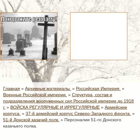
Главная
»
Архивные материалы.
»
Российская Империя.
»
Военные Российской империи.
»
Структура, состав и
подразделения вооруженных сил Российской империи до 1918
г.
»
ВОЙСКА РЕГУЛЯРНЫЕ И ИРРЕГУЛЯРНЫЕ
»
Армейские
корпуса.
»
37-й армейский корпус Северо-Западного фронта.
»
51-й Донской казачий полк.
»
Персоналии 51-го Донского
казачьего полка.