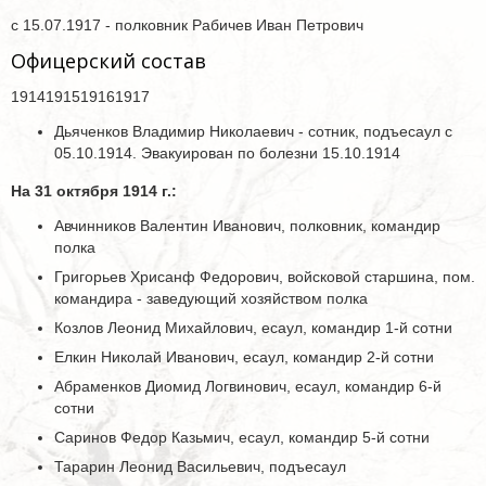
с 15.07.1917 - полковник Рабичев Иван Петрович
Офицерский состав
1914191519161917
Дьяченков Владимир Николаевич - сотник, подъесаул с
05.10.1914. Эвакуирован по болезни 15.10.1914
На 31 октября 1914 г.:
Авчинников Валентин Иванович, полковник, командир
полка
Григорьев Хрисанф Федорович, войсковой старшина, пом.
командира - заведующий хозяйством полка
Козлов Леонид Михайлович, есаул, командир 1-й сотни
Елкин Николай Иванович, есаул, командир 2-й сотни
Абраменков Диомид Логвинович, есаул, командир 6-й
сотни
Саринов Федор Казьмич, есаул, командир 5-й сотни
Тарарин Леонид Васильевич, подъесаул