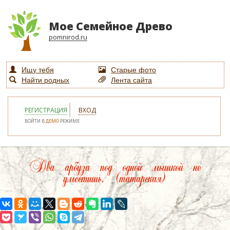
Мое Семейное Древо
pomnirod.ru
Ищу тебя
Старые фото
Найти родных
Лента сайта
РЕГИСТРАЦИЯ
ВХОД
ВОЙТИ В
ДЕМО
РЕЖИМЕ
Два арбуза под одной мышкой не
уместишь. (татарская)