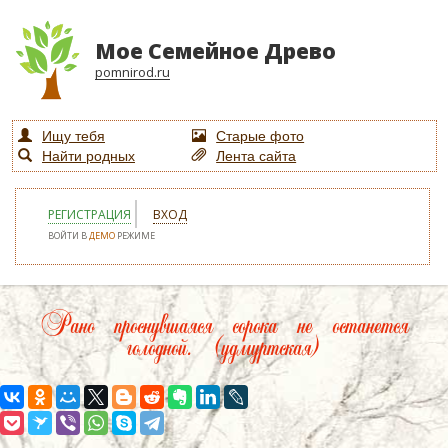
Мое Семейное Древо
pomnirod.ru
Ищу тебя
Старые фото
Найти родных
Лента сайта
РЕГИСТРАЦИЯ
ВХОД
ВОЙТИ В
ДЕМО
РЕЖИМЕ
Рано проснувшаяся сорока не останется
голодной. (удмуртская)