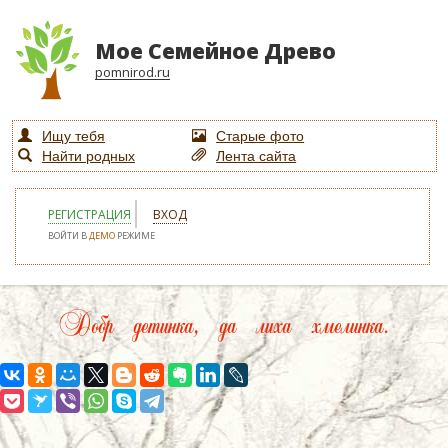
Мое Семейное Древо
pomnirod.ru
Ищу тебя
Старые фото
Найти родных
Лента сайта
РЕГИСТРАЦИЯ
ВХОД
ВОЙТИ В
ДЕМО
РЕЖИМЕ
Добр детинка, да лиха хмелинка.