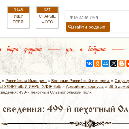
3148
637
ИЩУ
СТАРЫЕ
ТЕБЯ!
ФОТО
Найти родных
 внука дедушка — ум, а бабушка — д
.
»
Российская Империя.
»
Военные Российской империи.
»
Структ
ЕГУЛЯРНЫЕ И ИРРЕГУЛЯРНЫЕ
»
Армейские корпуса.
»
39-й армей
ведения: 499-й пехотный Ольвиопольский полк.
сведения: 499-й пехотный Ол