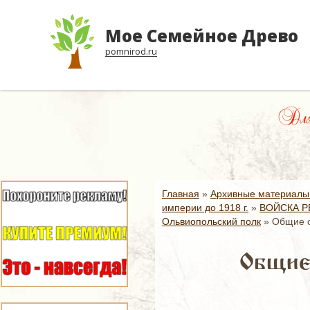
Мое Семейное Древо
pomnirod.ru
Для
Главная
»
Архивные материалы
империи до 1918 г.
»
ВОЙСКА Р
Ольвиопольский полк
»
Общие с
Общие 