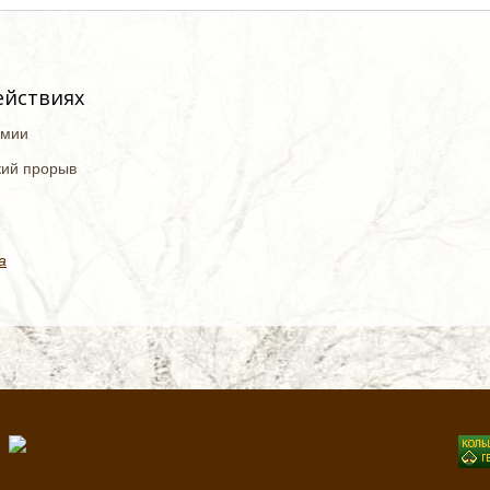
ействиях
рмии
кий прорыв
а