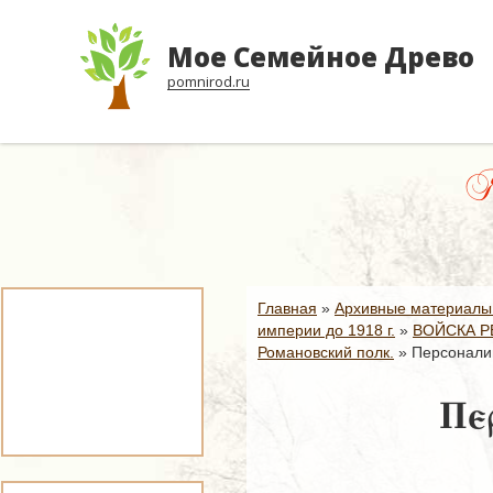
Мое Семейное Древо
pomnirod.ru
Яб
Главная
»
Архивные материалы
империи до 1918 г.
»
ВОЙСКА Р
Романовский полк.
»
Персоналии
Пер