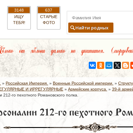
3148
637
ИЩУ
СТАРЫЕ
ТЕБЯ!
ФОТО
Найти родных
локо от яблони далеко не укатится. (мордовск
.
»
Российская Империя.
»
Военные Российской империи.
»
Структ
ЕГУЛЯРНЫЕ И ИРРЕГУЛЯРНЫЕ
»
Армейские корпуса.
»
39-й армей
 212-го пехотного Романовского полка.
соналии 212-го пехотного Ром