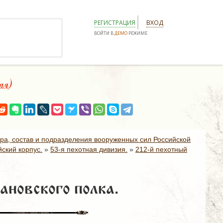
РЕГИСТРАЦИЯ
ВХОД
ВОЙТИ В
ДЕМО
РЕЖИМЕ
ая)
ура, состав и подразделения вооруженных сил Российской
ский корпус.
»
53-я пехотная дивизия.
»
212-й пехотный
ановского полка.