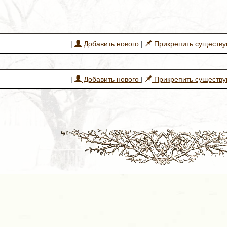
|
Добавить нового
|
Прикрепить существ
|
Добавить нового
|
Прикрепить существ