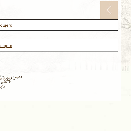
ующего
|
ующего
|