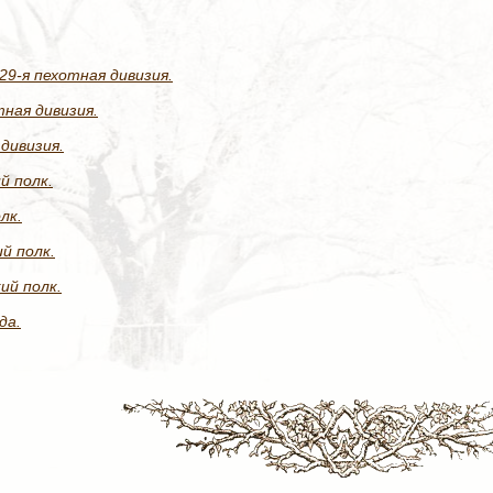
9-я пехотная дивизия.
тная дивизия.
дивизия.
й полк.
лк.
й полк.
ий полк.
да.