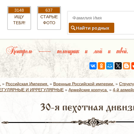
3148
637
ИЩУ
СТАРЫЕ
ТЕБЯ!
ФОТО
Найти родных
Контроль — помощник и мой и твой.
.
»
Российская Империя.
»
Военные Российской империи.
»
Структ
ЕГУЛЯРНЫЕ И ИРРЕГУЛЯРНЫЕ
»
Армейские корпуса.
»
4-й армейс
30-я пехотная дивиз