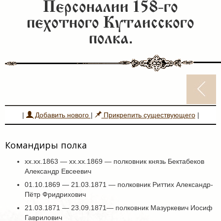
Персоналии 158-го
пехотного Кутаисского
полка.
|
Добавить нового
|
Прикрепить существующего
|
Командиры полка
хх.хх.1863 — хх.хх.1869 — полковник князь Бектабеков
Александр Евсеевич
01.10.1869 — 21.03.1871 — полковник Риттих Александр-
Пётр Фридрихович
21.03.1871 — 23.09.1871— полковник Мазуркевич Иосиф
Гаврилович