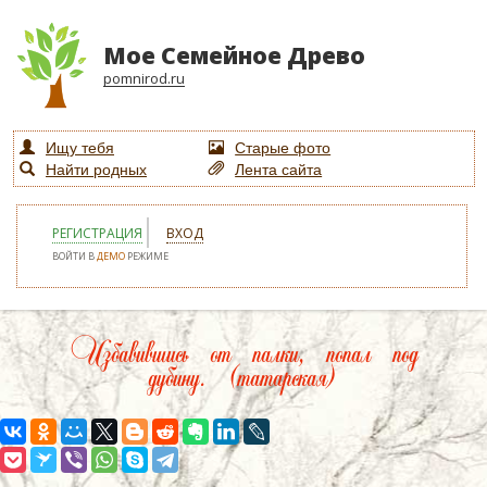
Мое Семейное Древо
pomnirod.ru
Ищу тебя
Старые фото
Найти родных
Лента сайта
РЕГИСТРАЦИЯ
ВХОД
ВОЙТИ В
ДЕМО
РЕЖИМЕ
Избавившись от палки, попал под
дубину. (татарская)