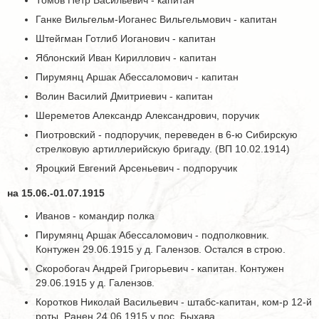
Томов Петр Васильевич - капитан
Ганке Вильгельм-Иоганес Вильгельмович - капитан
Штейгман Готлиб Иоганович - капитан
Яблонский Иван Кириллович - капитан
Пирумянц Аршак Абессаломович - капитан
Волин Василий Дмитриевич - капитан
Шереметов Александр Александрович, поручик
Пиотровский - подпоручик, переведен в 6-ю Сибирскую
стрелковую артиллерийскую бригаду. (ВП 10.02.1914)
Яроцкий Евгений Арсеньевич - подпоручик
на 15.06.-01.07.1915
Иванов - командир полка
Пирумянц Аршак Абессаломович - подполковник.
Контужен 29.06.1915 у д. Галензов. Остался в строю.
Скоробогач Андрей Григорьевич - капитан. Контужен
29.06.1915 у д. Галензов.
Коротков Николай Васильевич - штабс-капитан, ком-р 12-й
роты. Ранен 24.06.1915 у пос. Быхава.