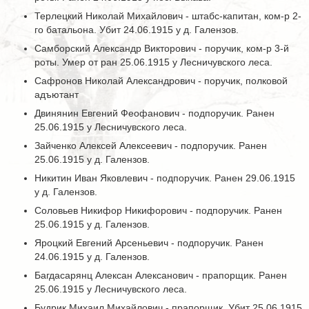
Терлецкий Николай Михайлович - штабс-капитан, ком-р 2-
го батальона. Убит 24.06.1915 у д. Галензов.
Самборский Александр Викторович - поручик, ком-р 3-й
роты. Умер от ран 25.06.1915 у Лесничувского леса.
Сафронов Николай Александрович - поручик, полковой
адъютант
Двинянин Евгений Феофанович - подпоручик. Ранен
25.06.1915 у Лесничувского леса.
Зайченко Алексей Алексеевич - подпоручик. Ранен
25.06.1915 у д. Галензов.
Никитин Иван Яковлевич - подпоручик. Ранен 29.06.1915
у д. Галензов.
Соловьев Никифор Никифорович - подпоручик. Ранен
25.06.1915 у д. Галензов.
Яроцкий Евгений Арсеньевич - подпоручик. Ранен
24.06.1915 у д. Галензов.
Багдасарянц Алексан Алексанович - прапорщик. Ранен
25.06.1915 у Лесничувского леса.
Будрик Михаил Михайлович - прапорщик. Убит 25.06.1915