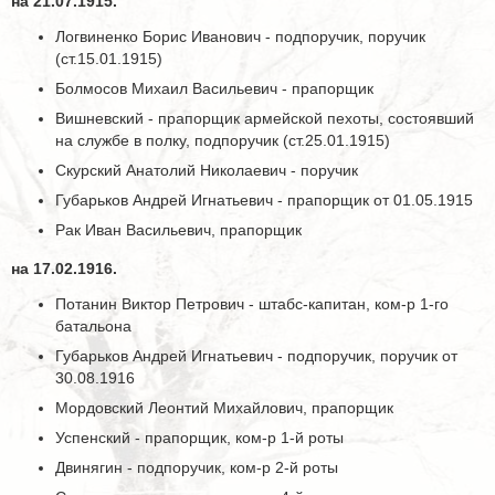
на 21.07.1915.
Логвиненко Борис Иванович - подпоручик, поручик
(ст.15.01.1915)
Болмосов Михаил Васильевич - прапорщик
Вишневский - прапорщик армейской пехоты, состоявший
на службе в полку, подпоручик (ст.25.01.1915)
Скурский Анатолий Николаевич - поручик
Губарьков Андрей Игнатьевич - прапорщик от 01.05.1915
Рак Иван Васильевич, прапорщик
на 17.02.1916.
Потанин Виктор Петрович - штабс-капитан, ком-р 1-го
батальона
Губарьков Андрей Игнатьевич - подпоручик, поручик от
30.08.1916
Мордовский Леонтий Михайлович, прапорщик
Успенский - прапорщик, ком-р 1-й роты
Двинягин - подпоручик, ком-р 2-й роты