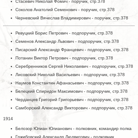
Стасевич Николай Фомич - поручик, стр.378
Соколов Анатолий Семенович - поручик, стр.378
Черневский Вячеслав Владимирович - поручик, стр.378
Ревуцкий Борис Петрович - подпоручик, стр.378
Семенов Александр Львович - подпоручик, стр.378
Писарский Александр Францевич - подпоручик, стр.378
Потанин Виктор Петрович - подпоручик, стр.378
Серебренников Сергей Николаевич - подпоручик, стр.378
Лисовский Николай Васильевич - подпоручик, стр.378
Наумов Константин Афанасьевич - подпоручик, стр.378
Белецкий Спиридон Максимович - подпоручик, стр.378
Черданцев Григорий Григорьевич - подпоручик, стр.378
Самборский Александр Викторович - подпоручик, стр.378
1914
Белозор Юлиан Юлианович - полковник, командир полка
Гржибовский Александр Людвигович - полковник