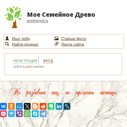
Мое Семейное Древо
pomnirod.ru
Ищу тебя
Старые фото
Найти родных
Лента сайта
РЕГИСТРАЦИЯ
ВХОД
ВОЙТИ В
ДЕМО
РЕЖИМЕ
Не разбивши яиц, не сделаешь яичницы.