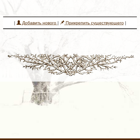
|
Добавить нового
|
Прикрепить существующего
|