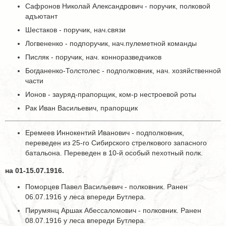
Сафронов Николай Александрович - поручик, полковой
адъютант
Шестаков - поручик, нач.связи
Логвененко - подпоручик, нач.пулеметной команды
Писляк - поручик, нач. конноразведчиков
Богданенко-Толстолес - подполковник, нач. хозяйственной
части
Ионов - зауряд-прапорщик, ком-р нестроевой роты
Рак Иван Васильевич, прапорщик
Еремеев Иннокентий Иванович - подполковник,
переведен из 25-го Сибирского стрелкового запасного
батальона. Переведен в 10-й особый пехотный полк.
на 01-15.07.1916.
Поморцев Павел Васильевич - полковник. Ранен
06.07.1916 у леса впереди Бутлера.
Пирумянц Аршак Абессаломович - полковник. Ранен
08.07.1916 у леса впереди Бутлера.