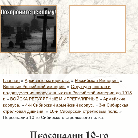
Главная
»
Архивные материалы.
»
Российская Империя.
»
Военные Российской империи.
»
Структура, состав и
подразделения вооруженных сил Российской империи до 1918
г.
»
ВОЙСКА РЕГУЛЯРНЫЕ И ИРРЕГУЛЯРНЫЕ
»
Армейские
корпуса.
»
4-й Сибирский армейский корпус.
»
3-я Сибирская
стрелковая дивизия.
»
10-й Сибирский стрелковый полк.
»
Персоналии 10-го Сибирского стрелкового полка.
Персоналии 10-го