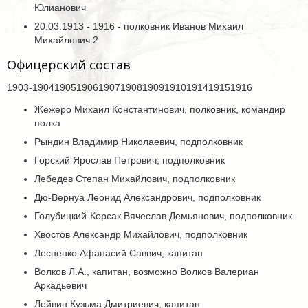
Юлианович
20.03.1913 - 1916 - полковник Иванов Михаил
Михайлович 2
Офицерский состав
1903-1904190519061907190819091910191419151916
Жежеро Михаил Константинович, полковник, командир
полка
Рындин Владимир Николаевич, подполковник
Горский Ярослав Петрович, подполковник
Лебедев Степан Михайлович, подполковник
Дю-Вернуа Леонид Александрович, подполковник
Голубицкий-Корсак Вячеслав Демьянович, подполковник
Хвостов Александр Михайлович, подполковник
Лесненко Афанасий Саввич, капитан
Волков‎ Л.А., капитан, возможно Волков Валериан
Аркадьевич
Лейвин Кузьма Дмитриевич, капитан