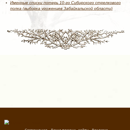
Именные списки потерь 10-го Сибирского стрелкового
полка (выборка уроженцев Забайкальской области)