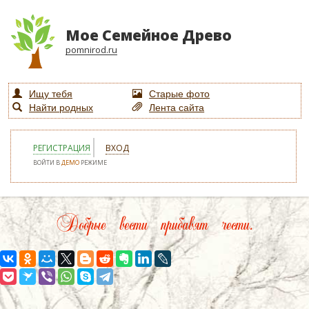
Мое Семейное Древо
pomnirod.ru
Ищу тебя
Старые фото
Найти родных
Лента сайта
РЕГИСТРАЦИЯ
ВХОД
ВОЙТИ В
ДЕМО
РЕЖИМЕ
Добрые вести прибавят чести.