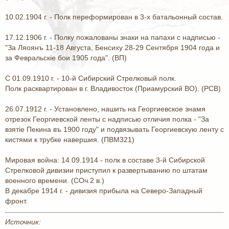
10.02.1904 г. - Полк переформирован в 3-х батальонный состав.
17.12.1906 г. - Полку пожалованы знаки на папахи с надписью -
"За Ляоянъ 11-18 Августа, Бенсиху 28-29 Сентября 1904 года и
за Февральскiе бои 1905 года". (ВП)
С 01.09.1910 г. - 10-й Сибирский Стрелковый полк.
Полк расквартирован в г. Владивосток (Приамурский ВО). (РСВ)
26.07.1912 г. - Установлено, нашить на Георгиевское знамя
отрезок Георгиевской ленты с надписью отличия полка - "За
взятiе Пекина въ 1900 году" и подвязывать Георгиевскую ленту с
кистями к трубке навершия. (ПВМ321)
Мировая война: 14.09.1914 - полк в составе 3-й Сибирской
Стрелковой дивизии приступил к развертыванию по штатам
военного времени. (СОч.2 в.)
В декабре 1914 г. - дивизия прибыла на Северо-Западный
фронт.
Источник: