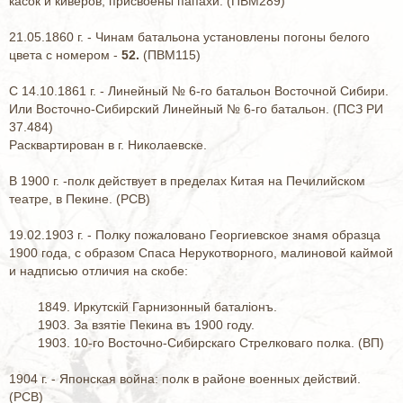
касок и киверов, присвоены папахи. (ПВМ289)
21.05.1860 г. - Чинам батальона установлены погоны белого
цвета с номером -
52.
(ПВМ115)
С 14.10.1861 г. - Линейный № 6-го батальон Восточной Сибири.
Или Восточно-Сибирский Линейный № 6-го батальон. (ПСЗ РИ
37.484)
Расквартирован в г. Николаевске.
В 1900 г. -полк действует в пределах Китая на Печилийском
театре, в Пекине. (РСВ)
19.02.1903 г. - Полку пожаловано Георгиевское знамя образца
1900 года, с образом Спаса Нерукотворного, малиновой каймой
и надписью отличия на скобе:
1849. Иркутскiй Гарнизонный баталiонъ.
1903. За взятiе Пекина въ 1900 году.
1903. 10-го Восточно-Сибирскаго Стрелковаго полка. (ВП)
1904 г. - Японская война: полк в районе военных действий.
(РСВ)