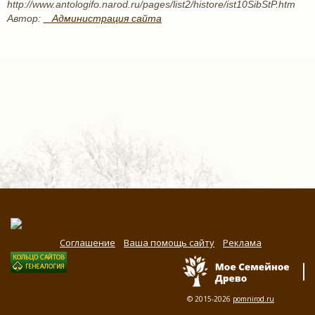
http://www.antologifo.narod.ru/pages/list2/histore/ist10SibStP.htm
Автор:
_ Администрация сайта
Соглашение
Ваша помощь сайту
Реклама
© 2015-2026
pomnirod.ru