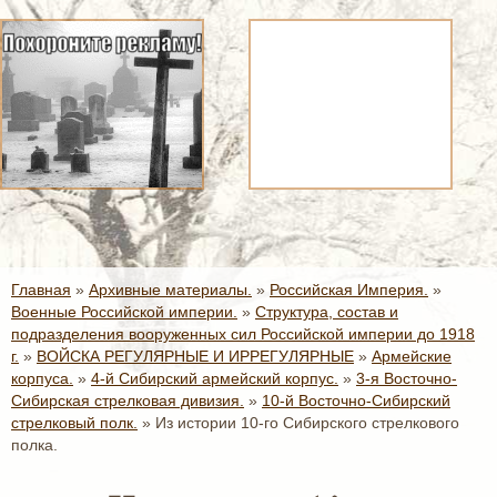
Главная
»
Архивные материалы.
»
Российская Империя.
»
Военные Российской империи.
»
Структура, состав и
подразделения вооруженных сил Российской империи до 1918
г.
»
ВОЙСКА РЕГУЛЯРНЫЕ И ИРРЕГУЛЯРНЫЕ
»
Армейские
корпуса.
»
4-й Сибирский армейский корпус.
»
3-я Восточно-
Сибирская стрелковая дивизия.
»
10-й Восточно-Сибирский
стрелковый полк.
»
Из истории 10-го Сибирского стрелкового
полка.