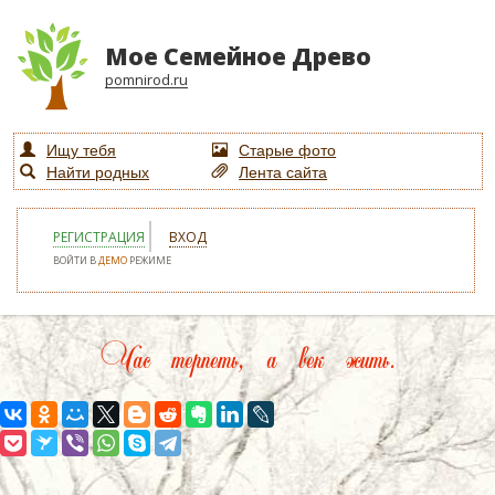
Мое Семейное Древо
pomnirod.ru
Ищу тебя
Старые фото
Найти родных
Лента сайта
РЕГИСТРАЦИЯ
ВХОД
ВОЙТИ В
ДЕМО
РЕЖИМЕ
Час терпеть, а век жить.