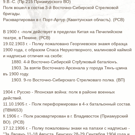
9.В.-С. (Пр.215 Приамурского ВО)
Полк вошел в состав 3-й Восточно-Сибирской Стрелковой
бригады.
Расквартирован в г. Порт-Артур (Квантунская область). (РСВ)
В 1900 г. -полк действует в пределах Китая на Печилийском
театре, в Пекине. (РСВ)
19.02.1903 г. - Полку пожаловано Георгиевское знамя образца
1900 года, с образом Спаса Нерукотворного, малиновой каймой
и надписью отличия на скобе:
1880. 4-й Восточно-Сибирскiй Стрђлковый баталiонъ.
1903. За взятiе Восточнаго Арсенала у города Тянъ-цзина
въ 1900 году.
1903. 9-го Восточно-Сибирскаго Стрелковаго полка. (ВП)
1904 г. Русско - Японская война: полк в районе военных
действий.
11.10.1905 г. - Полк переформирован в 4-х батальонный состав.
(ПВМ653)
К 1906 г. - Полк расквартирован в г. Владивосток (Приамурский
ВО). (РСВ)
17.12.1906 г. - Полку пожалованы знаки на папахи с надписью -
"За Ляоянъ 11-18 Августа, Бенсиху 28-29 Сентября 1904 года и