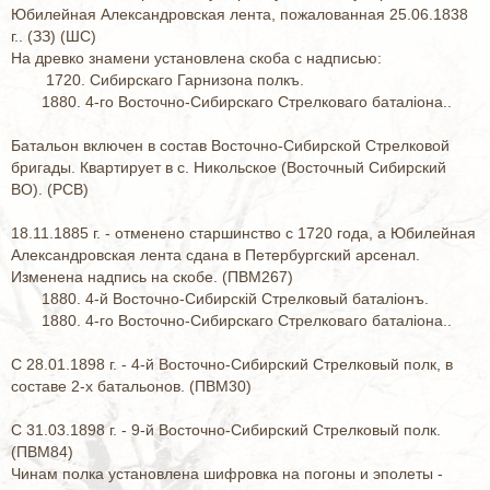
Юбилейная Александровская лента, пожалованная 25.06.1838
г.. (ЗЗ) (ШС)
На древко знамени установлена скоба с надписью:
1720. Сибирскаго Гарнизона полкъ.
1880. 4-го Восточно-Сибирскаго Стрелковаго баталiона..
Батальон включен в состав Восточно-Сибирской Стрелковой
бригады. Квартирует в с. Никольское (Восточный Сибирский
ВО). (РСВ)
18.11.1885 г. - отменено старшинство с 1720 года, а Юбилейная
Александровская лента сдана в Петербургский арсенал.
Изменена надпись на скобе. (ПВМ267)
1880. 4-й Восточно-Сибирскiй Стрелковый баталiонъ.
1880. 4-го Восточно-Сибирскаго Стрелковаго баталiона..
С 28.01.1898 г. - 4-й Восточно-Сибирский Стрелковый полк, в
составе 2-х батальонов. (ПВМ30)
С 31.03.1898 г. - 9-й Восточно-Сибирский Стрелковый полк.
(ПВМ84)
Чинам полка установлена шифровка на погоны и эполеты -