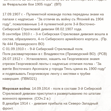
за Февральскiе бои 1905 года". (ВП)
17.09.1907 г. - Пулеметной команде полка переданы знаки на
папахи с надписью - "За отличiе въ войну съ Японiей въ 1904
году", пожалованные 1-й пулеметной роте 3-й Восточно-
Сибирской Стрелковой дивизии 08.02.1907 года.
В сентябре 1910 г. - 3-я Сибирская Стрелковая дивизия вошла в
состав, образуемого, 4-го Сибирского армейского корпуса.. (Пр.
№ 444 Приамурского ВО)
С 01.09.1910 г. - 9-й Сибирский Стрелковый полк.
Полк расквартирован в г. Владивосток (Приамурский ВО). (РСВ)
26.07.1912 г. - Установлено, нашить на Георгиевское знамя
отрезок Георгиевской ленты с надписью отличия полка - "За
взятiе Восточнаго Арсенала у города Тянъ-цзина въ 1900 году"
и подвязывать Георгиевскую ленту с кистями к трубке
навершия. (ПВМ321)
Мировая война
: 14.09.1914 - полк в составе 3-й Сибирской
Стрелковой дивизии приступил к развертыванию по штатам
военного времени. (СОч.2 в.)
В декабре 1914 г. - дивизия прибыла на Северо-Западный
фронт.