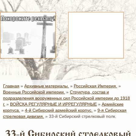
Главная
»
Архивные материалы.
»
Российская Империя.
»
Военные Российской империи.
»
Структура, состав и
подразделения вооруженных сил Российской империи до 1918
г.
»
ВОЙСКА РЕГУЛЯРНЫЕ И ИРРЕГУЛЯРНЫЕ
»
Армейские
корпуса.
»
4-й Сибирский армейский корпус.
»
9-я Сибирская
стрелковая дивизия.
»
33-й Сибирский стрелковый полк.
33-й Сибирский стрелковый