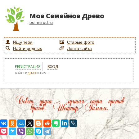
Мое Семейное Древо
pomnirod.ru
Ищу тебя
Старые фото
Найти родных
Лента сайта
РЕГИСТРАЦИЯ
ВХОД
ВОЙТИ В
ДЕМО
РЕЖИМЕ
Совет друга – лучшая опора против
врагов. Шекспир Уильям.