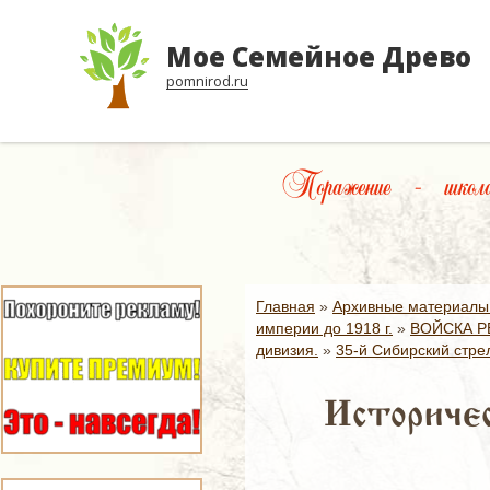
Мое Семейное Древо
pomnirod.ru
Поражение – школа,
Главная
»
Архивные материалы
империи до 1918 г.
»
ВОЙСКА Р
дивизия.
»
35-й Сибирский стре
Историчес