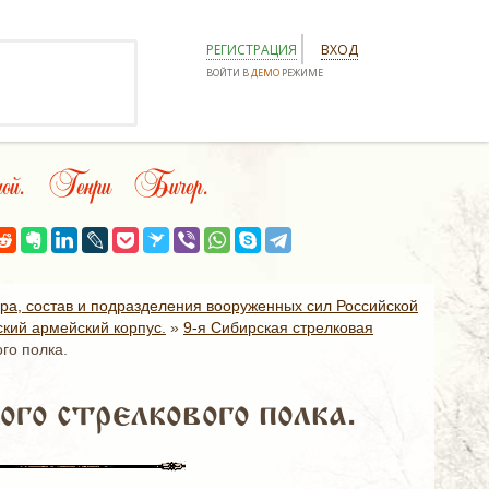
РЕГИСТРАЦИЯ
ВХОД
ВОЙТИ В
ДЕМО
РЕЖИМЕ
льной. Генри Бичер.
ура, состав и подразделения вооруженных сил Российской
ский армейский корпус.
»
9-я Сибирская стрелковая
го полка.
го стрелкового полка.