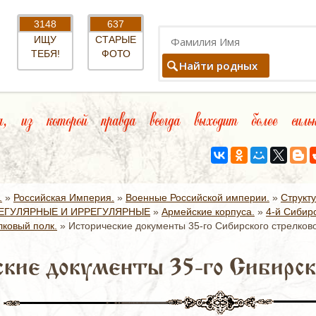
3148
637
ИЩУ
СТАРЫЕ
ТЕБЯ!
ФОТО
Найти родных
 из которой правда всегда выходит более си
.
»
Российская Империя.
»
Военные Российской империи.
»
Структ
ЕГУЛЯРНЫЕ И ИРРЕГУЛЯРНЫЕ
»
Армейские корпуса.
»
4-й Сибир
лковый полк.
»
Исторические документы 35-го Сибирского стрелково
кие документы 35-го Сибирско