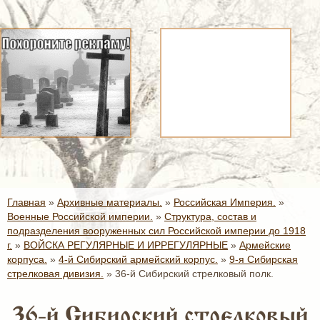
Главная
»
Архивные материалы.
»
Российская Империя.
»
Военные Российской империи.
»
Структура, состав и
подразделения вооруженных сил Российской империи до 1918
г.
»
ВОЙСКА РЕГУЛЯРНЫЕ И ИРРЕГУЛЯРНЫЕ
»
Армейские
корпуса.
»
4-й Сибирский армейский корпус.
»
9-я Сибирская
стрелковая дивизия.
»
36-й Сибирский стрелковый полк.
36-й Сибирский стрелковый