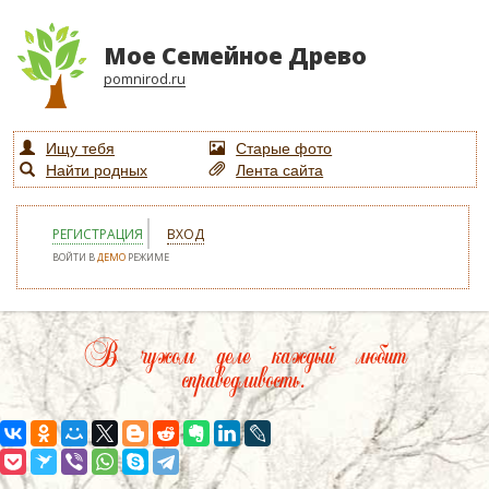
Мое Семейное Древо
pomnirod.ru
Ищу тебя
Старые фото
Найти родных
Лента сайта
РЕГИСТРАЦИЯ
ВХОД
ВОЙТИ В
ДЕМО
РЕЖИМЕ
В чужом деле каждый любит
справедливость.