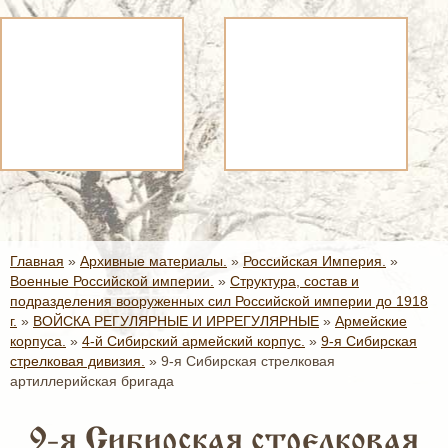
Главная
»
Архивные материалы.
»
Российская Империя.
»
Военные Российской империи.
»
Структура, состав и
подразделения вооруженных сил Российской империи до 1918
г.
»
ВОЙСКА РЕГУЛЯРНЫЕ И ИРРЕГУЛЯРНЫЕ
»
Армейские
корпуса.
»
4-й Сибирский армейский корпус.
»
9-я Сибирская
стрелковая дивизия.
»
9-я Сибирская стрелковая
артиллерийская бригада
9-я Сибирская стрелковая