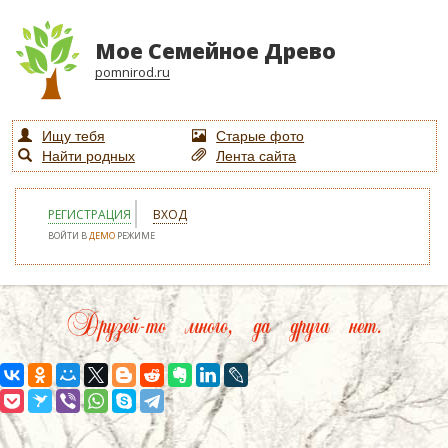
Мое Семейное Древо
pomnirod.ru
Ищу тебя
Старые фото
Найти родных
Лента сайта
РЕГИСТРАЦИЯ
ВХОД
ВОЙТИ В
ДЕМО
РЕЖИМЕ
Друзей-то много, да друга нет.