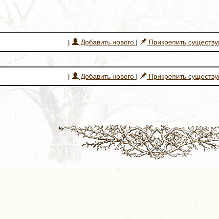
|
Добавить нового
|
Прикрепить существ
|
Добавить нового
|
Прикрепить существ