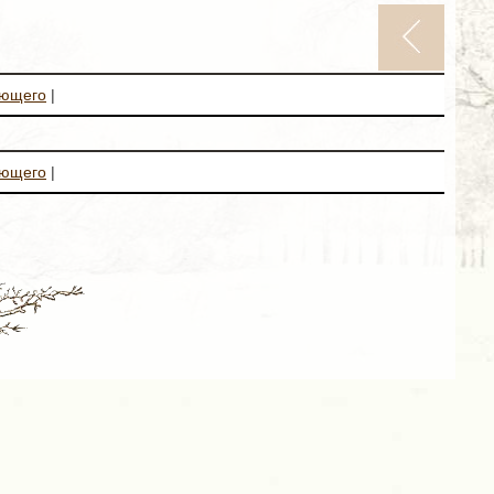
ующего
|
ующего
|