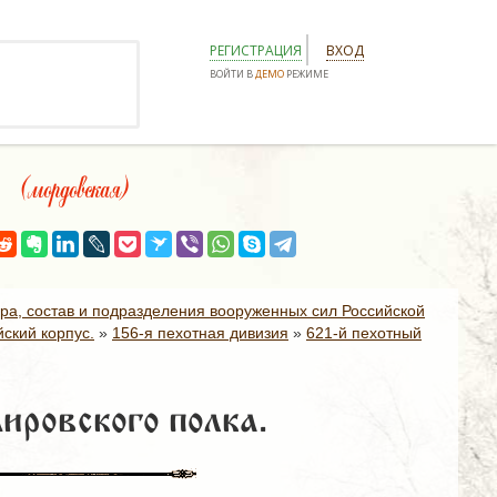
РЕГИСТРАЦИЯ
ВХОД
ВОЙТИ В
ДЕМО
РЕЖИМЕ
(мордовская)
ура, состав и подразделения вооруженных сил Российской
ский корпус.
»
156-я пехотная дивизия
»
621-й пехотный
ировского полка.