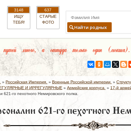
3148
637
ИЩУ
СТАРЫЕ
ТЕБЯ!
ФОТО
Найти родных
тей много, а оттуда только один (мокша). 
.
»
Российская Империя.
»
Военные Российской империи.
»
Структ
ЕГУЛЯРНЫЕ И ИРРЕГУЛЯРНЫЕ
»
Армейские корпуса.
»
17-й армей
и 621-го пехотного Немировского полка.
соналии 621-го пехотного Нем