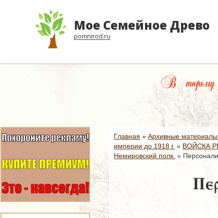
Мое Семейное Древо
pomnirod.ru
В тюрьму пу
Главная
»
Архивные материалы
империи до 1918 г.
»
ВОЙСКА Р
Немировский полк.
»
Персонали
Пер