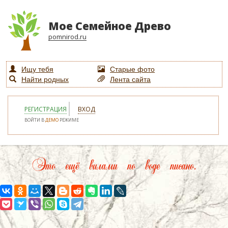
Мое Семейное Древо
pomnirod.ru
Ищу тебя
Старые фото
Найти родных
Лента сайта
РЕГИСТРАЦИЯ
ВХОД
ВОЙТИ В
ДЕМО
РЕЖИМЕ
Это ещё вилами по воде писано.