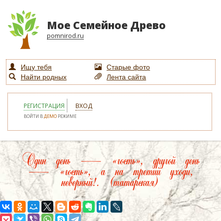
Мое Семейное Древо
pomnirod.ru
Ищу тебя
Старые фото
Найти родных
Лента сайта
РЕГИСТРАЦИЯ
ВХОД
ВОЙТИ В
ДЕМО
РЕЖИМЕ
Один день — «гость», другой день
— «гость», а на третий уходи,
неверный!. (татарская)