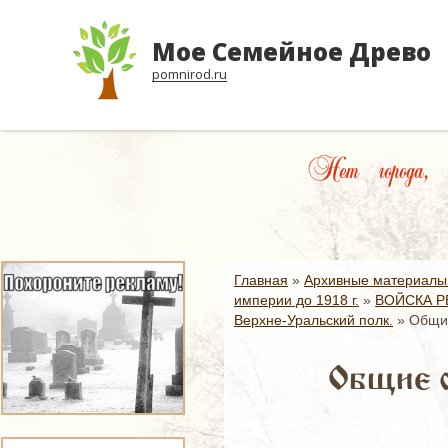
Мое Семейное Древо
pomnirod.ru
Нет города, п
Главная
»
Архивные материалы
империи до 1918 г.
»
ВОЙСКА Р
Верхне-Уральский полк.
»
Общие
Общие с