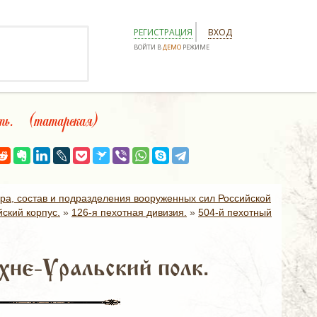
РЕГИСТРАЦИЯ
ВХОД
ВОЙТИ В
ДЕМО
РЕЖИМЕ
ь. (татарская)
ура, состав и подразделения вооруженных сил Российской
ский корпус.
»
126-я пехотная дивизия.
»
504-й пехотный
хне-Уральский полк.