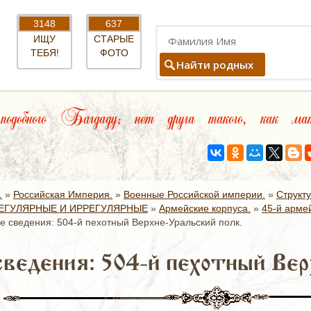
3148
637
ИЩУ
СТАРЫЕ
ТЕБЯ!
ФОТО
Найти родных
одобного Багдаду; нет друга такого, как мат
.
»
Российская Империя.
»
Военные Российской империи.
»
Структ
ЕГУЛЯРНЫЕ И ИРРЕГУЛЯРНЫЕ
»
Армейские корпуса.
»
45-й армей
 сведения: 504-й пехотный Верхне-Уральский полк.
ведения: 504-й пехотный Вер