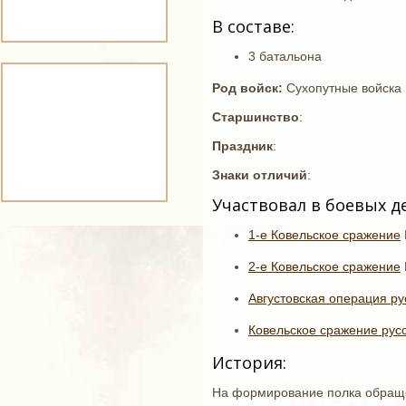
В составе:
3 батальона
Род войск:
Сухопутные войска
Старшинство
:
Праздник
:
Знаки отличий
:
Участвовал в боевых д
1-е Ковельское сражение
2-е Ковельское сражение
Августовская операция р
Ковельское сражение рус
История:
На формирование полка обращ