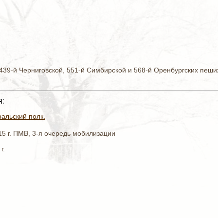
з 439-й Черниговской, 551-й Симбирской и 568-й Оренбургских пеш
:
альский полк.
15 г. ПМВ, 3-я очередь мобилизации
г.