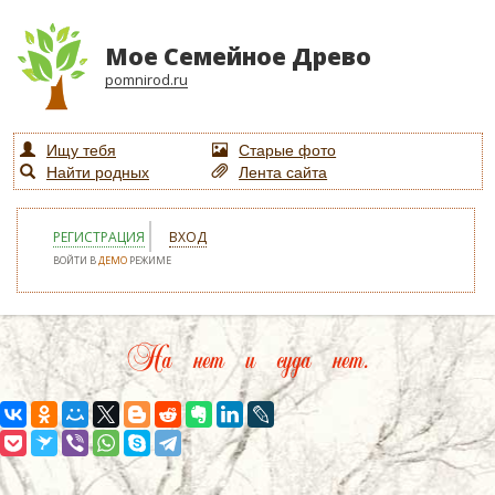
Мое Семейное Древо
pomnirod.ru
Ищу тебя
Старые фото
Найти родных
Лента сайта
РЕГИСТРАЦИЯ
ВХОД
ВОЙТИ В
ДЕМО
РЕЖИМЕ
На нет и суда нет.