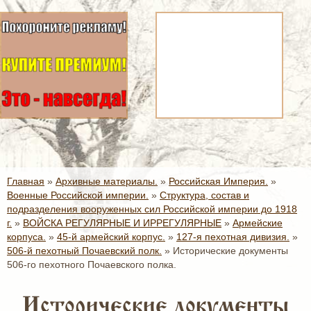
Главная
»
Архивные материалы.
»
Российская Империя.
»
Военные Российской империи.
»
Структура, состав и
подразделения вооруженных сил Российской империи до 1918
г.
»
ВОЙСКА РЕГУЛЯРНЫЕ И ИРРЕГУЛЯРНЫЕ
»
Армейские
корпуса.
»
45-й армейский корпус.
»
127-я пехотная дивизия.
»
506-й пехотный Почаевский полк.
»
Исторические документы
506-го пехотного Почаевского полка.
Исторические документы