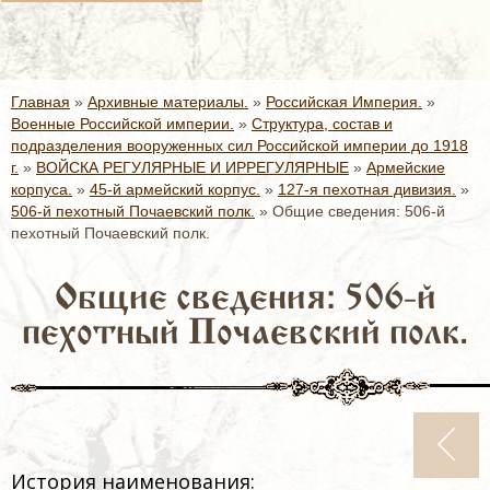
Главная
»
Архивные материалы.
»
Российская Империя.
»
Военные Российской империи.
»
Структура, состав и
подразделения вооруженных сил Российской империи до 1918
г.
»
ВОЙСКА РЕГУЛЯРНЫЕ И ИРРЕГУЛЯРНЫЕ
»
Армейские
корпуса.
»
45-й армейский корпус.
»
127-я пехотная дивизия.
»
506-й пехотный Почаевский полк.
»
Общие сведения: 506-й
пехотный Почаевский полк.
Общие сведения: 506-й
пехотный Почаевский полк.
История наименования: