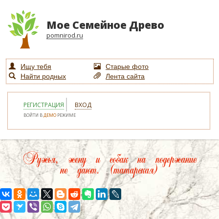
Мое Семейное Древо
pomnirod.ru
Ищу тебя
Старые фото
Найти родных
Лента сайта
РЕГИСТРАЦИЯ
ВХОД
ВОЙТИ В
ДЕМО
РЕЖИМЕ
Ружья, жену и собак на подержание
не дают. (татарская)