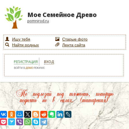
Мое Семейное Древо
pomnirod.ru
Ищу тебя
Старые фото
Найти родных
Лента сайта
РЕГИСТРАЦИЯ
ВХОД
ВОЙТИ В
ДЕМО
РЕЖИМЕ
Не подлезай под тяжесть, которую
поднять не в силах. (татарская)